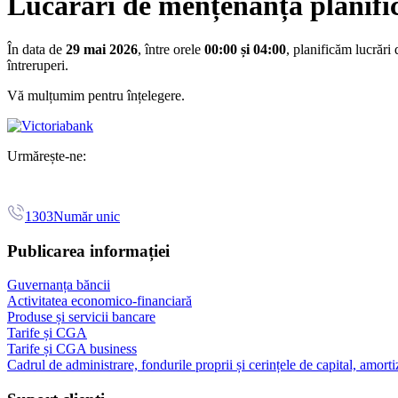
Lucărări de mențenanță planific
În data de
29 mai 2026
, între orele
00:00 și 04:00
, planificăm lucrări
întreruperi.
Vă mulțumim pentru înțelegere.
Urmărește-ne:
1303
Număr unic
Publicarea informației
Guvernanța băncii
Activitatea economico-financiară
Produse și servicii bancare
Tarife și CGA
Tarife și CGA business
Cadrul de administrare, fondurile proprii și cerințele de capital, amorti