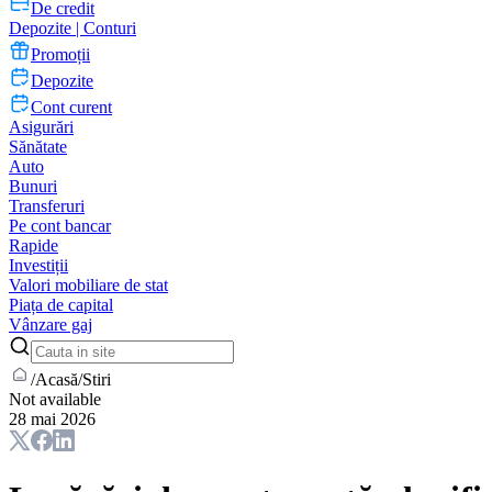
De credit
Depozite | Conturi
Promoții
Depozite
Cont curent
Asigurări
Sănătate
Auto
Bunuri
Transferuri
Pe cont bancar
Rapide
Investiții
Valori mobiliare de stat
Piața de capital
Vânzare gaj
/
Acasă
/
Stiri
Not available
28 mai 2026