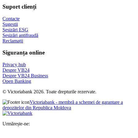
Suport clienți
Contacte
Sugestii
Sesizări ESG
Sesizări antifraudă
Reclamații
Siguranța online
Privacy hub
Despre VB24
Despre VB24 Business
Open Banking
© Victoriabank 2026. Toate drepturile rezervate.
Victoriabank - membră a schemei de garantare a
depozitelor din Republica Moldova
Urmărește-ne: