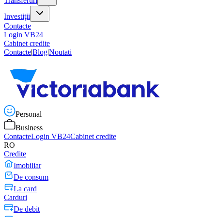
Transferuri
Investiții
Contacte
Login VB24
Cabinet credite
Contacte
|
Blog
|
Noutati
Personal
Business
Contacte
Login VB24
Cabinet credite
RO
Credite
Imobiliar
De consum
La card
Carduri
De debit