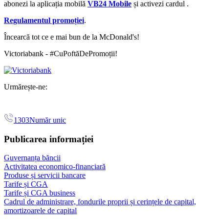
abonezi la aplicația mobilă
VB24 Mobile
și activezi cardul
.
Regulamentul promoției
.
Încearcă tot ce e mai bun de la McDonald's!
Victoriabank - #CuPoftăDePromoții!
Urmărește-ne:
1303
Număr unic
Publicarea informației
Guvernanța băncii
Activitatea economico-financiară
Produse și servicii bancare
Tarife și CGA
Tarife și CGA business
Cadrul de administrare, fondurile proprii și cerințele de capital,
amortizoarele de capital