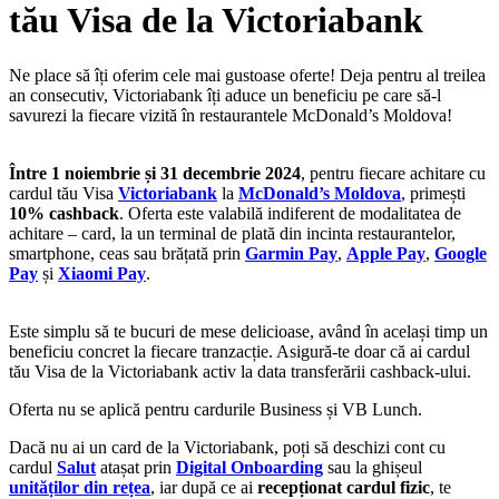
tău Visa de la Victoriabank
Ne place să îți oferim cele mai gustoase oferte! Deja pentru al treilea
an consecutiv, Victoriabank îți aduce un beneficiu pe care să-l
savurezi la fiecare vizită în restaurantele McDonald’s Moldova!
Între 1 noiembrie și 31 decembrie 2024
, pentru fiecare achitare cu
cardul tău Visa
Victoriabank
la
McDonald’s Moldova
, primești
10% cashback
. Oferta este valabilă indiferent de modalitatea de
achitare – card, la un terminal de plată din incinta restaurantelor,
smartphone, ceas sau brățată prin
Garmin Pay
,
Apple Pay
,
Google
Pay
și
Xiaomi Pay
.
Este simplu să te bucuri de mese delicioase, având în același timp un
beneficiu concret la fiecare tranzacție. Asigură-te doar că ai cardul
tău Visa de la Victoriabank activ la data transferării cashback-ului.
Oferta nu se aplică pentru cardurile Business și VB Lunch.
Dacă nu ai un card de la Victoriabank, poți să deschizi cont cu
cardul
Salut
atașat prin
Digital Onboarding
sau la ghișeul
unităților din rețea
, iar după ce ai
recepționat cardul fizic
, te