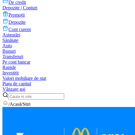
De credit
Depozite | Conturi
Promoții
Depozite
Cont curent
Asigurări
Sănătate
Auto
Bunuri
Transferuri
Pe cont bancar
Rapide
Investiții
Valori mobiliare de stat
Piața de capital
Vânzare gaj
/
Acasă
/
Stiri