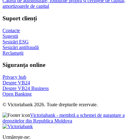
Cadrul de administrare, fondurile proprii și cerințele de capital,
amortizoarele de capital
Suport clienți
Contacte
Sugestii
Sesizări ESG
Sesizări antifraudă
Reclamații
Siguranța online
Privacy hub
Despre VB24
Despre VB24 Business
Open Banking
© Victoriabank 2026. Toate drepturile rezervate.
Victoriabank - membră a schemei de garantare a
depozitelor din Republica Moldova
Urmărește-ne: