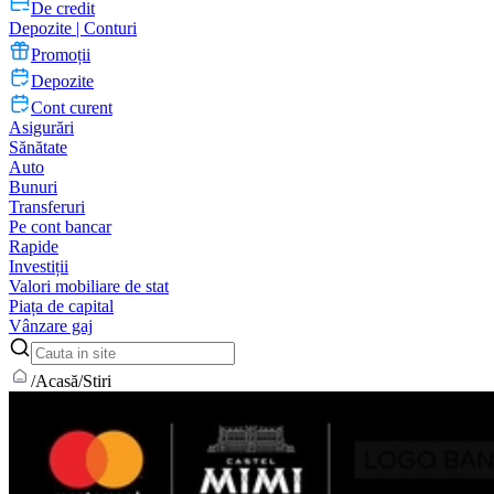
De credit
Depozite | Conturi
Promoții
Depozite
Cont curent
Asigurări
Sănătate
Auto
Bunuri
Transferuri
Pe cont bancar
Rapide
Investiții
Valori mobiliare de stat
Piața de capital
Vânzare gaj
/
Acasă
/
Stiri