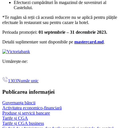
Efectuezi cumpărături în magazinul de suveniruri al
Castelului.
*Te rugăm să reții că această reducere nu se aplică pentru plățile
efectuate în restaurant sau pentru cazare la hotel.
Perioada promoției:
01 septembrie – 31 decembrie 2023.
Detalii suplimentare sunt disponibile pe
mastercard.md
.
Urmărește-ne:
1303
Număr unic
Publicarea informației
Guvernanța băncii
Activitatea economico-financiară
Produse și servicii bancare
Tarife și CGA
Tarife și CGA business