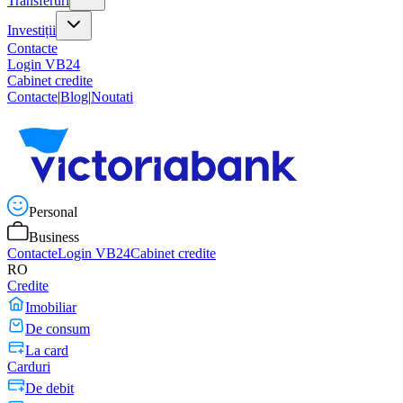
Transferuri
Investiții
Contacte
Login VB24
Cabinet credite
Contacte
|
Blog
|
Noutati
Personal
Business
Contacte
Login VB24
Cabinet credite
RO
Credite
Imobiliar
De consum
La card
Carduri
De debit