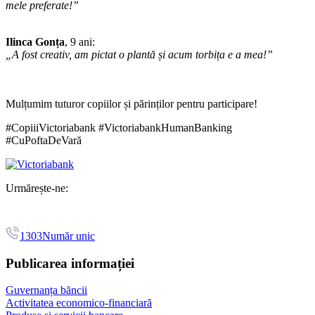
mele preferate!”
Ilinca Gonța
, 9 ani:
„A fost creativ, am pictat o plantă și acum torbița e a mea!”
Mulțumim tuturor copiilor și părinților pentru participare!
#CopiiiVictoriabank #VictoriabankHumanBanking
#CuPoftaDeVară
Urmărește-ne:
1303
Număr unic
Publicarea informației
Guvernanța băncii
Activitatea economico-financiară