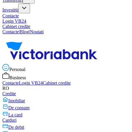
Transferuri
Investiții
Contacte
Login VB24
Cabinet credite
Contacte
|
Blog
|
Noutati
Personal
Business
Contacte
Login VB24
Cabinet credite
RO
Credite
Imobiliar
De consum
La card
Carduri
De debit