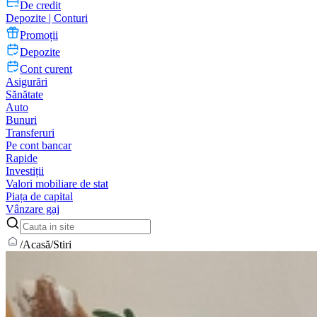
De credit
Depozite | Conturi
Promoții
Depozite
Cont curent
Asigurări
Sănătate
Auto
Bunuri
Transferuri
Pe cont bancar
Rapide
Investiții
Valori mobiliare de stat
Piața de capital
Vânzare gaj
/
Acasă
/
Stiri