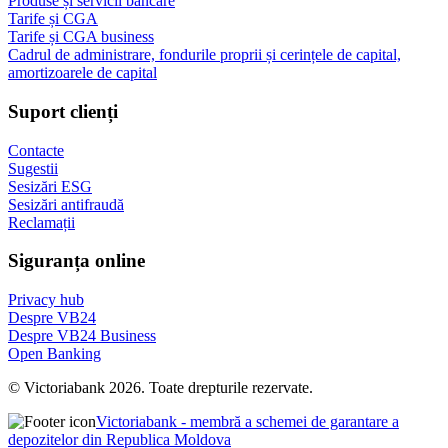
Produse și servicii bancare
Tarife și CGA
Tarife și CGA business
Cadrul de administrare, fondurile proprii și cerințele de capital,
amortizoarele de capital
Suport clienți
Contacte
Sugestii
Sesizări ESG
Sesizări antifraudă
Reclamații
Siguranța online
Privacy hub
Despre VB24
Despre VB24 Business
Open Banking
© Victoriabank 2026. Toate drepturile rezervate.
Victoriabank - membră a schemei de garantare a
depozitelor din Republica Moldova