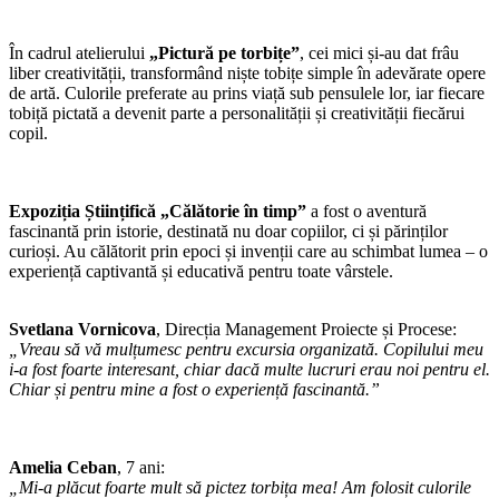
În cadrul atelierului
„Pictură pe torbițe”
, cei mici și-au dat frâu
liber creativității, transformând niște tobițe simple în adevărate opere
de artă. Culorile preferate au prins viață sub pensulele lor, iar fiecare
tobiță pictată a devenit parte a personalității și creativității fiecărui
copil.
Expoziția Științifică „Călătorie în timp”
a fost o aventură
fascinantă prin istorie, destinată nu doar copiilor, ci și părinților
curioși. Au călătorit prin epoci și invenții care au schimbat lumea – o
experiență captivantă și educativă pentru toate vârstele.
Svetlana Vornicova
, Direcția Management Proiecte și Procese:
„Vreau să vă mulțumesc pentru excursia organizată. Copilului meu
i-a fost foarte interesant, chiar dacă multe lucruri erau noi pentru el.
Chiar și pentru mine a fost o experiență fascinantă.”
Amelia Ceban
, 7 ani:
„Mi-a plăcut foarte mult să pictez torbița mea! Am folosit culorile