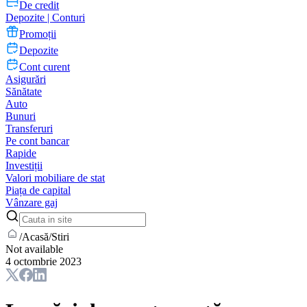
De credit
Depozite | Conturi
Promoții
Depozite
Cont curent
Asigurări
Sănătate
Auto
Bunuri
Transferuri
Pe cont bancar
Rapide
Investiții
Valori mobiliare de stat
Piața de capital
Vânzare gaj
/
Acasă
/
Stiri
Not available
4 octombrie 2023