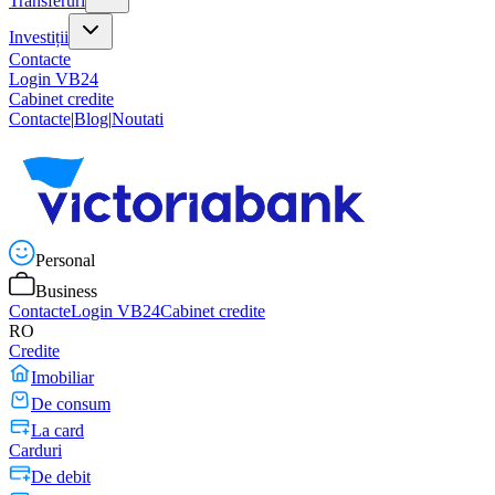
Transferuri
Investiții
Contacte
Login VB24
Cabinet credite
Contacte
|
Blog
|
Noutati
Personal
Business
Contacte
Login VB24
Cabinet credite
RO
Credite
Imobiliar
De consum
La card
Carduri
De debit