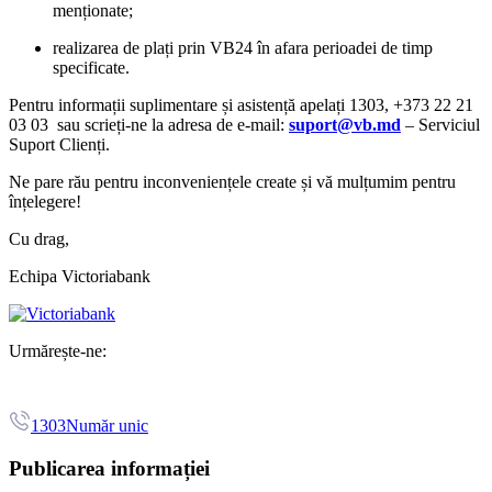
menționate;
realizarea de plați prin VB24 în afara perioadei de timp
specificate.
Pentru informații suplimentare și asistență apelați 1303, +373 22 21
03 03 sau scrieți-ne la adresa de e-mail:
suport@vb.md
– Serviciul
Suport Clienți.
Ne pare rău pentru inconveniențele create și vă mulțumim pentru
înțelegere!
Cu drag,
Echipa Victoriabank
Urmărește-ne:
1303
Număr unic
Publicarea informației