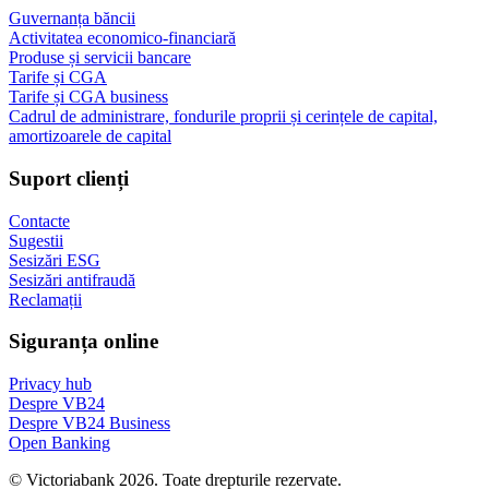
Guvernanța băncii
Activitatea economico-financiară
Produse și servicii bancare
Tarife și CGA
Tarife și CGA business
Cadrul de administrare, fondurile proprii și cerințele de capital,
amortizoarele de capital
Suport clienți
Contacte
Sugestii
Sesizări ESG
Sesizări antifraudă
Reclamații
Siguranța online
Privacy hub
Despre VB24
Despre VB24 Business
Open Banking
© Victoriabank 2026. Toate drepturile rezervate.