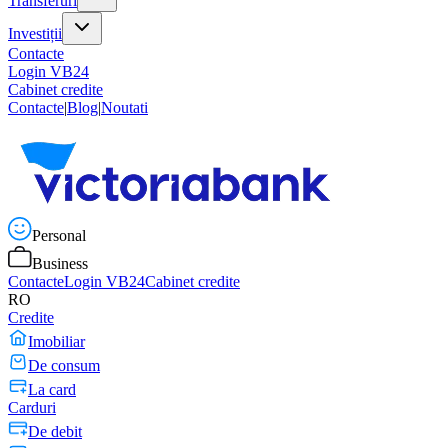
Transferuri
Investiții
Contacte
Login VB24
Cabinet credite
Contacte
|
Blog
|
Noutati
Personal
Business
Contacte
Login VB24
Cabinet credite
RO
Credite
Imobiliar
De consum
La card
Carduri
De debit