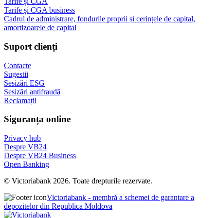
Tarife și CGA
Tarife și CGA business
Cadrul de administrare, fondurile proprii și cerințele de capital,
amortizoarele de capital
Suport clienți
Contacte
Sugestii
Sesizări ESG
Sesizări antifraudă
Reclamații
Siguranța online
Privacy hub
Despre VB24
Despre VB24 Business
Open Banking
© Victoriabank 2026. Toate drepturile rezervate.
Victoriabank - membră a schemei de garantare a
depozitelor din Republica Moldova