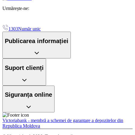
Urmărește-ne:
1303
Număr unic
Publicarea informației
Suport clienți
Siguranța online
Victoriabank - membră a schemei de garantare a depozitelor din
Republica Moldova