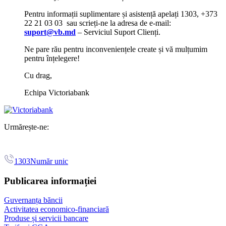
Pentru informații suplimentare și asistență apelați 1303, +373
22 21 03 03 sau scrieți-ne la adresa de e-mail:
suport@vb.md
– Serviciul Suport Clienți.
Ne pare rău pentru inconveniențele create și vă mulțumim
pentru înțelegere!
Cu drag,
Echipa Victoriabank
Urmărește-ne:
1303
Număr unic
Publicarea informației
Guvernanța băncii
Activitatea economico-financiară
Produse și servicii bancare