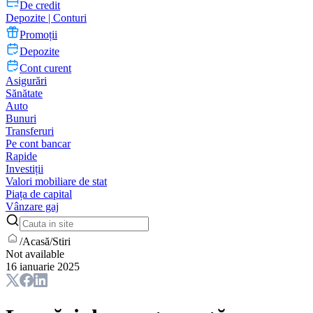
De credit
Depozite | Conturi
Promoții
Depozite
Cont curent
Asigurări
Sănătate
Auto
Bunuri
Transferuri
Pe cont bancar
Rapide
Investiții
Valori mobiliare de stat
Piața de capital
Vânzare gaj
/
Acasă
/
Stiri
Not available
16 ianuarie 2025