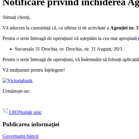
Notificare privind închiderea Ag
Stimați clienți,
Vă aducem la cunoștință că, ca ultima zi de activitate a
Agenției nr. 
Pentru o serie întreagă de operațiuni vă așteptăm la cea mai apropiată
Sucursala 31 Drochia, or. Drochia, str. 31 August, 20/3
Pentru o serie întreagă de operațiuni, vă îndemnăm să folosiți aplicați
Vă mulțumim pentru înțelegere!
Urmărește-ne:
1303
Număr unic
Publicarea informației
Guvernanța băncii