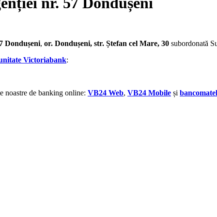
enției nr. 57 Dondușeni
57 Dondușeni
,
or. Dondușeni, str. Ștefan cel Mare, 30
subordonată Su
unitate Victoriabank
:
ile noastre de banking online:
VB24 Web
,
VB24 Mobile
și
bancomatel