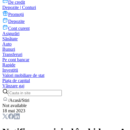
De credit
Depozite | Conturi
Promoții
Depozite
Cont curent
Asigurări
Sănătate
Auto
Bunuri
Transferuri
Pe cont bancar
Rapide
Investiții
Valori mobiliare de stat
Piața de capital
Vânzare gaj
/
Acasă
/
Stiri
Not available
18 mai 2023