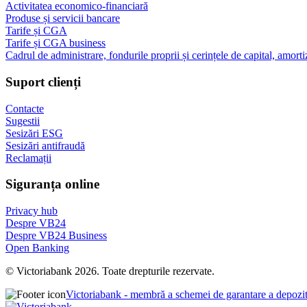
Activitatea economico-financiară
Produse și servicii bancare
Tarife și CGA
Tarife și CGA business
Cadrul de administrare, fondurile proprii și cerințele de capital, amorti
Suport clienți
Contacte
Sugestii
Sesizări ESG
Sesizări antifraudă
Reclamații
Siguranța online
Privacy hub
Despre VB24
Despre VB24 Business
Open Banking
© Victoriabank 2026. Toate drepturile rezervate.
Victoriabank - membră a schemei de garantare a depozi