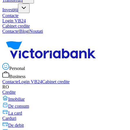
Transferuri
Investiții
Contacte
Login VB24
Cabinet credite
Contacte
|
Blog
|
Noutati
Personal
Business
Contacte
Login VB24
Cabinet credite
RO
Credite
Imobiliar
De consum
La card
Carduri
De debit