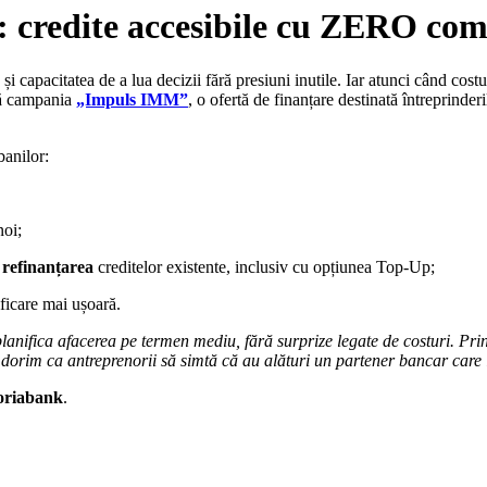
 credite accesibile cu ZERO com
 și capacitatea de a lua decizii fără presiuni inutile. Iar atunci când cost
ă campania
„Impuls IMM”
, o ofertă de finanțare destinată întreprinderi
banilor:
noi;
u
refinanțarea
creditelor existente, inclusiv cu opțiunea Top-Up;
nificare mai ușoară.
 planifica afacerea pe termen mediu, fără surprize legate de costuri. P
dorim ca antreprenorii să simtă că au alături un partener bancar care le
toriabank
.