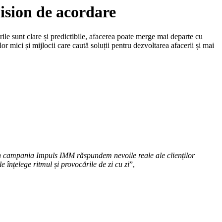
ision de acordare
urile sunt clare și predictibile, afacerea poate merge mai departe cu
lor mici și mijlocii care caută soluții pentru dezvoltarea afacerii și mai
rin campania Impuls IMM răspundem nevoile reale ale clienților
 înțelege ritmul și provocările de zi cu zi
”,