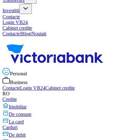
Transferuri
Investiții
Contacte
Login VB24
Cabinet credite
Contacte
|
Blog
|
Noutati
Personal
Business
Contacte
Login VB24
Cabinet credite
RO
Credite
Imobiliar
De consum
La card
Carduri
De debit