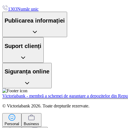
1303
Număr unic
Publicarea informației
Suport clienți
Siguranța online
Victoriabank - membră a schemei de garantare a depozitelor din Rep
© Victoriabank 2026. Toate drepturile rezervate.
Personal
Business