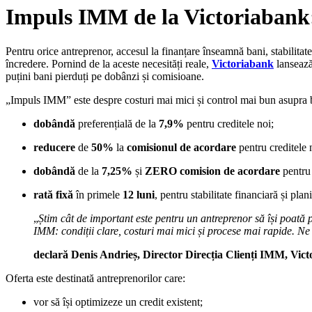
Impuls IMM de la Victoriabank:
Pentru orice antreprenor, accesul la finanțare înseamnă bani, stabilitate
încredere. Pornind de la aceste necesități reale,
Victoriabank
lanseaz
puțini bani pierduți pe dobânzi și comisioane.
„Impuls IMM” este despre costuri mai mici și control mai bun asupra 
dobândă
preferențială de la
7,9%
pentru creditele noi;
reducere
de
50%
la
comisionul de acordare
pentru creditele 
dobândă
de la
7,25%
și
ZERO comision de acordare
pentr
rată fixă
în primele
12 luni
, pentru stabilitate financiară și pla
„
Știm cât de important este pentru un antreprenor să își poată
IMM: condiții clare, costuri mai mici și procese mai rapide. Ne 
declară Denis Andrieș, Director Direcția Clienți IMM, Vic
Oferta este destinată antreprenorilor care:
vor să își optimizeze un credit existent;