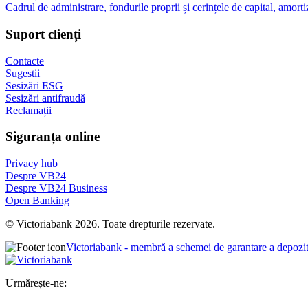
Cadrul de administrare, fondurile proprii și cerințele de capital, amorti
Suport clienți
Contacte
Sugestii
Sesizări ESG
Sesizări antifraudă
Reclamații
Siguranța online
Privacy hub
Despre VB24
Despre VB24 Business
Open Banking
© Victoriabank 2026. Toate drepturile rezervate.
Victoriabank - membră a schemei de garantare a depozi
Urmărește-ne: