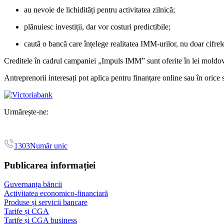
au nevoie de lichidități pentru activitatea zilnică;
plănuiesc investiții, dar vor costuri predictibile;
caută o bancă care înțelege realitatea IMM-urilor, nu doar cifrel
Creditele în cadrul campaniei „Impuls IMM” sunt oferite în lei moldove
Antreprenorii interesați pot aplica pentru finanțare online sau în orice
Urmărește-ne:
1303
Număr unic
Publicarea informației
Guvernanța băncii
Activitatea economico-financiară
Produse și servicii bancare
Tarife și CGA
Tarife și CGA business