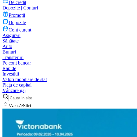
De credit
Depozite | Conturi
Promoții
Depozite
Cont curent
Asigurări
Sănătate
Auto
Bunuri
Transferuri
Pe cont bancar
Rapide
Investiții
Valori mobiliare de stat
Piața de capital
Vânzare gaj
/
Acasă
/
Stiri