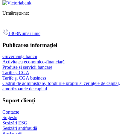
Urmărește-ne:
1303
Număr unic
Publicarea informației
Guvernanța băncii
Activitatea economico-financiară
Produse și servicii bancare
Tarife și CGA
Tarife și CGA business
Cadrul de administrare, fondurile proprii și cerințele de capital,
amortizoarele de capital
Suport clienți
Contacte
Sugestii
Sesizări ESG
Sesizări antifraudă
Reclamații