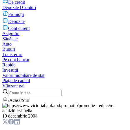
De credit
Depozite | Conturi
Promoții
Depozite
Cont curent
Asigurări
Sănătate
Auto
Bunuri
Transferuri
Pe cont bancar
Rapide
Investiții
Valori mobiliare de stat
Piața de capital
Vânzare gaj
/
Acasă
/
Stiri
10 decembrie 2004