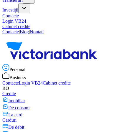
Transferuri
Investiții
Contacte
Login VB24
Cabinet credite
Contacte
|
Blog
|
Noutati
Personal
Business
Contacte
Login VB24
Cabinet credite
RO
Credite
Imobiliar
De consum
La card
Carduri
De debit