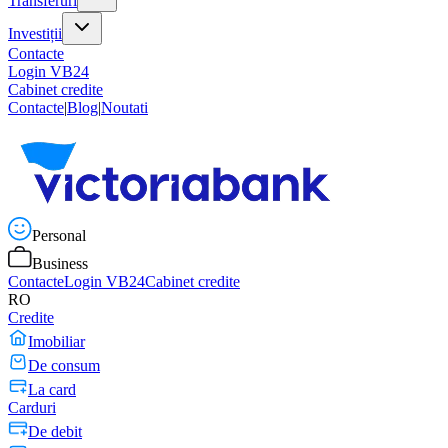
Transferuri
Investiții
Contacte
Login VB24
Cabinet credite
Contacte
|
Blog
|
Noutati
Personal
Business
Contacte
Login VB24
Cabinet credite
RO
Credite
Imobiliar
De consum
La card
Carduri
De debit