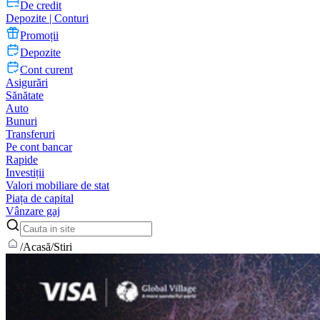
De credit
Depozite | Conturi
Promoții
Depozite
Cont curent
Asigurări
Sănătate
Auto
Bunuri
Transferuri
Pe cont bancar
Rapide
Investiții
Valori mobiliare de stat
Piața de capital
Vânzare gaj
/
Acasă
/
Stiri