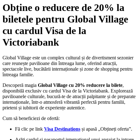
Obține o reducere de 20% la
biletele pentru Global Village
cu cardul Visa de la
Victoriabank
Global Village este un complex cultural și de divertisment sezonier
care reunește pavilioane din întreaga lume, oferind atracții,
spectacole live, bucătării internaționale și zone de shopping pentru
întreaga familie.
Descoperă magia
Global Village cu 20% reducere la bilete
,
disponibilă exclusiv cu cardul Visa de la Victoriabank. Explorează
pavilioanele culturale, bucură-te de atracții palpitante și de preparate
internaționale, într-o atmosferă vibrantă perfectă pentru familii,
prieteni și iubitorii de experiențe autentice.
Cum să beneficiezi de ofertă:
Fă clic pe link
Visa Destinations
și apasă „Obțineți oferta”.
Arăți cardul și pașaportul internațional unui angajat la intrare