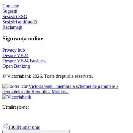
Contacte
Sugestii
Sesizări ESG
Sesizări antifraudă
Reclamații
Siguranța online
Privacy hub
Despre VB24
Despre VB24 Business
Open Banking
© Victoriabank 2026. Toate drepturile rezervate.
Victoriabank - membră a schemei de garantare a
depozitelor din Republica Moldova
Urmărește-ne:
1303
Număr unic