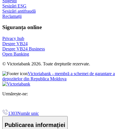
Sugestii
Sesizări ESG
Sesizări antifraudă
Reclamații
Siguranța online
Privacy hub
Despre VB24
Despre VB24 Business
Open Banking
© Victoriabank 2026. Toate drepturile rezervate.
Victoriabank - membră a schemei de garantare a
depozitelor din Republica Moldova
Urmărește-ne:
1303
Număr unic
Publicarea informației