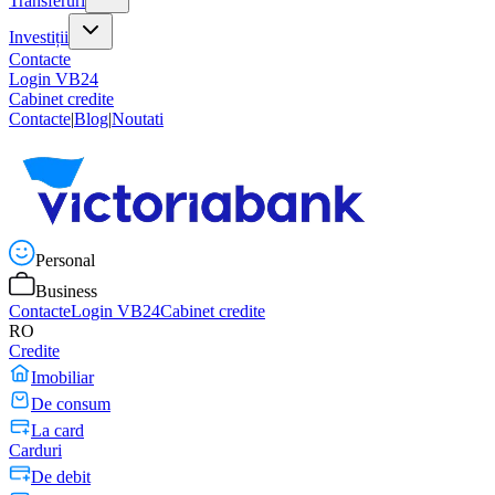
Transferuri
Investiții
Contacte
Login VB24
Cabinet credite
Contacte
|
Blog
|
Noutati
Personal
Business
Contacte
Login VB24
Cabinet credite
RO
Credite
Imobiliar
De consum
La card
Carduri
De debit