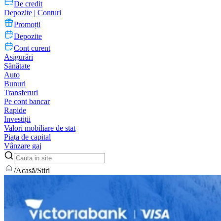
De credit
Depozite | Conturi
Promoții
Depozite
Cont curent
Asigurări
Sănătate
Auto
Bunuri
Transferuri
Pe cont bancar
Rapide
Investiții
Valori mobiliare de stat
Piața de capital
Vânzare gaj
/
Acasă
/
Stiri