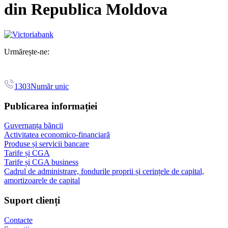
din Republica Moldova
Urmărește-ne:
1303
Număr unic
Publicarea informației
Guvernanța băncii
Activitatea economico-financiară
Produse și servicii bancare
Tarife și CGA
Tarife și CGA business
Cadrul de administrare, fondurile proprii și cerințele de capital,
amortizoarele de capital
Suport clienți
Contacte