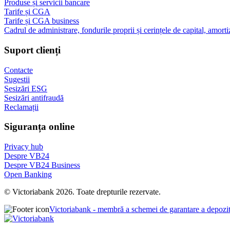
Produse și servicii bancare
Tarife și CGA
Tarife și CGA business
Cadrul de administrare, fondurile proprii și cerințele de capital, amorti
Suport clienți
Contacte
Sugestii
Sesizări ESG
Sesizări antifraudă
Reclamații
Siguranța online
Privacy hub
Despre VB24
Despre VB24 Business
Open Banking
© Victoriabank 2026. Toate drepturile rezervate.
Victoriabank - membră a schemei de garantare a depozi