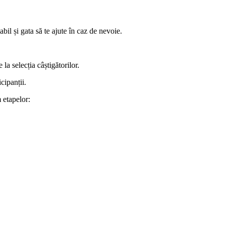
il și gata să te ajute în caz de nevoie.
 la selecția câștigătorilor.
cipanții.
 etapelor: