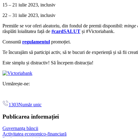
15 – 21 iulie 2023, inclusiv
22 – 31 iulie 2023, inclusiv
Premiile se vor oferi aleatoriu, din fondul de premii disponibil:
minge d
răsplăti loialitatea față de
#cardSALUT
și #Victoriabank.
Consuntă
regulamentul
promoției.
Te încurajăm să participi activ, să te bucuri de experiență și să fii creat
Este simplu și distractiv! Să începem distracția!
Urmărește-ne:
1303
Număr unic
Publicarea informației
Guvernanța băncii
Activitatea economico-financiară