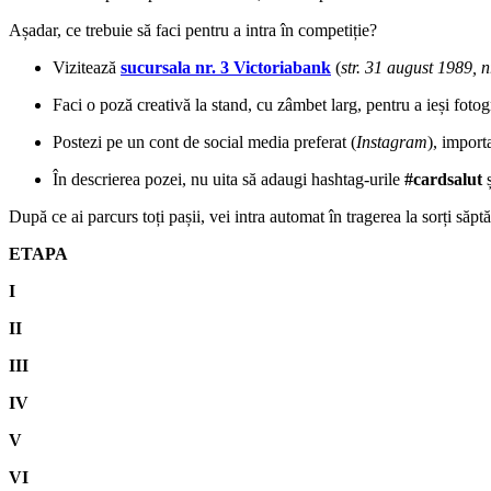
Așadar, ce trebuie să faci pentru a intra în competiție?
Vizitează
sucursala nr. 3 Victoriabank
(
str. 31 august 1989, n
Faci o poză creativă la stand, cu zâmbet larg, pentru a ieși fot
Postezi pe un cont de social media preferat (
Instagram
), importa
În descrierea pozei, nu uita să adaugi hashtag-urile
#cardsalut
După ce ai parcurs toți pașii, vei intra automat în tragerea la sorți săp
ETAPA
I
II
III
IV
V
VI