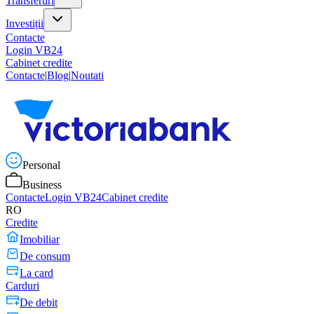
Transferuri
Investiții
Contacte
Login VB24
Cabinet credite
Contacte
|
Blog
|
Noutati
Personal
Business
Contacte
Login VB24
Cabinet credite
RO
Credite
Imobiliar
De consum
La card
Carduri
De debit