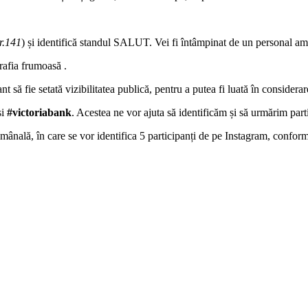
r.141
) și identifică standul SALUT. Vei fi întâmpinat de un personal amab
ografia frumoasă
.
nt să fie setată vizibilitatea publică, pentru a putea fi luată în considerare
și
#victoriabank
. Acestea ne vor ajuta să identificăm și să urmărim parti
tămânală, în care se vor identifica 5 participanți de pe Instagram, conform