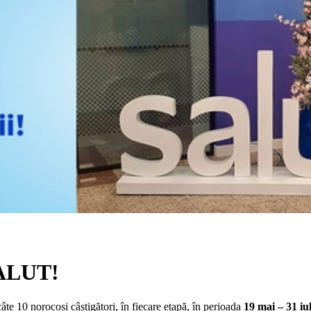
SALUT!
e 10 norocoși câștigători, în fiecare etapă, în perioada
19 mai – 31 iul