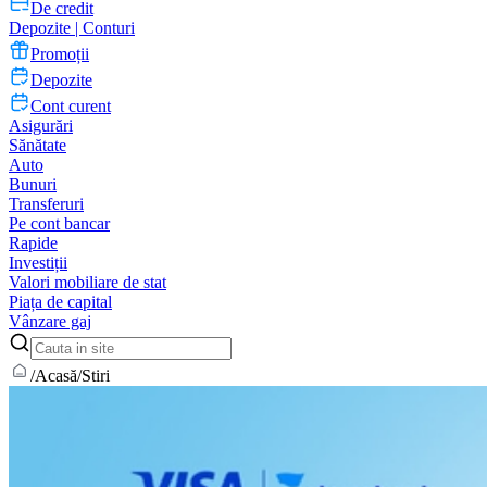
De credit
Depozite | Conturi
Promoții
Depozite
Cont curent
Asigurări
Sănătate
Auto
Bunuri
Transferuri
Pe cont bancar
Rapide
Investiții
Valori mobiliare de stat
Piața de capital
Vânzare gaj
/
Acasă
/
Stiri