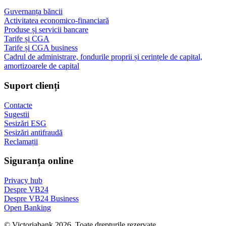
Guvernanța băncii
Activitatea economico-financiară
Produse și servicii bancare
Tarife și CGA
Tarife și CGA business
Cadrul de administrare, fondurile proprii și cerințele de capital,
amortizoarele de capital
Suport clienți
Contacte
Sugestii
Sesizări ESG
Sesizări antifraudă
Reclamații
Siguranța online
Privacy hub
Despre VB24
Despre VB24 Business
Open Banking
© Victoriabank 2026. Toate drepturile rezervate.