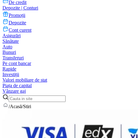
De credit
Depozite | Conturi
Promoții
Depozite
Cont curent
Asigurări
Sănătate
Auto
Bunuri
Transferuri
Pe cont bancar
Rapide
Investiții
Valori mobiliare de stat
Piața de capital
Vânzare gaj
/
Acasă
/
Stiri