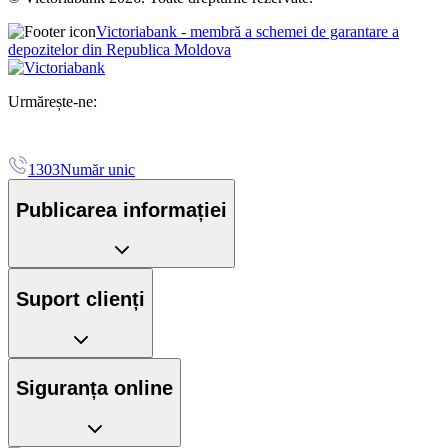
Victoriabank - membră a schemei de garantare a
depozitelor din Republica Moldova
Urmărește-ne:
1303
Număr unic
Publicarea informației
Suport clienți
Siguranța online