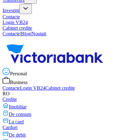
Transferuri
Investiții
Contacte
Login VB24
Cabinet credite
Contacte
|
Blog
|
Noutati
Personal
Business
Contacte
Login VB24
Cabinet credite
RO
Credite
Imobiliar
De consum
La card
Carduri
De debit