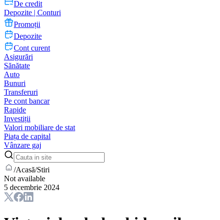
De credit
Depozite | Conturi
Promoții
Depozite
Cont curent
Asigurări
Sănătate
Auto
Bunuri
Transferuri
Pe cont bancar
Rapide
Investiții
Valori mobiliare de stat
Piața de capital
Vânzare gaj
/
Acasă
/
Stiri
Not available
5 decembrie 2024