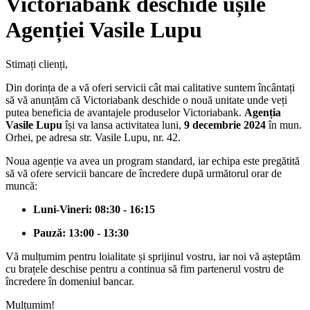
Victoriabank deschide ușile
Agenției Vasile Lupu
Stimați clienți,
Din dorința de a vă oferi servicii cât mai calitative suntem încântați
să vă anunțăm că Victoriabank deschide o nouă unitate unde veți
putea beneficia de avantajele produselor Victoriabank.
Agenția
Vasile Lupu
își va lansa activitatea luni,
9 decembrie 2024
în mun.
Orhei, pe adresa str. Vasile Lupu, nr. 42.
Noua agenție va avea un program standard, iar echipa este pregătită
să vă ofere servicii bancare de încredere după următorul orar de
muncă:
Luni-Vineri: 08:30 - 16:15
Pauză: 13:00 - 13:30
Vă mulțumim pentru loialitate și sprijinul vostru, iar noi vă așteptăm
cu brațele deschise pentru a continua să fim partenerul vostru de
încredere în domeniul bancar.
Mulțumim!