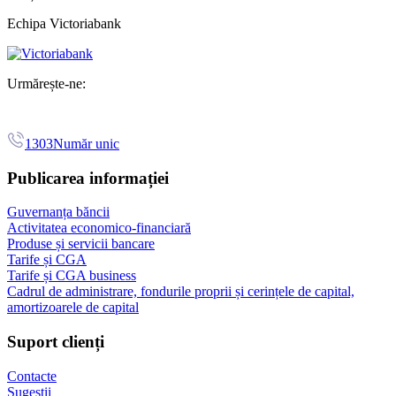
Echipa Victoriabank
Urmărește-ne:
1303
Număr unic
Publicarea informației
Guvernanța băncii
Activitatea economico-financiară
Produse și servicii bancare
Tarife și CGA
Tarife și CGA business
Cadrul de administrare, fondurile proprii și cerințele de capital,
amortizoarele de capital
Suport clienți
Contacte
Sugestii