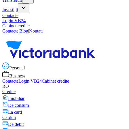
Transferuri
Investiții
Contacte
Login VB24
Cabinet credite
Contacte
|
Blog
|
Noutati
Personal
Business
Contacte
Login VB24
Cabinet credite
RO
Credite
Imobiliar
De consum
La card
Carduri
De debit