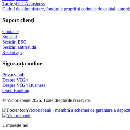
Tarife și CGA business
Cadrul de administrare, fondurile proprii și cerințele de capital, amorti
Suport clienți
Contacte
Sugestii
Sesizări ESG
Sesizări antifraudă
Reclamații
Siguranța online
Privacy hub
Despre VB24
Despre VB24 Business
Open Banking
© Victoriabank 2026. Toate drepturile rezervate.
Victoriabank - membră a schemei de garantare a depozi
Urmărește-ne: