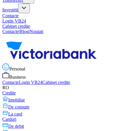
Transferuri
Investiții
Contacte
Login VB24
Cabinet credite
Contacte
|
Blog
|
Noutati
Personal
Business
Contacte
Login VB24
Cabinet credite
RO
Credite
Imobiliar
De consum
La card
Carduri
De debit