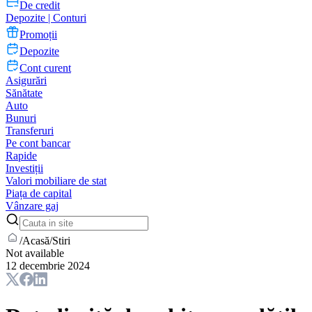
De credit
Depozite | Conturi
Promoții
Depozite
Cont curent
Asigurări
Sănătate
Auto
Bunuri
Transferuri
Pe cont bancar
Rapide
Investiții
Valori mobiliare de stat
Piața de capital
Vânzare gaj
/
Acasă
/
Stiri
Not available
12 decembrie 2024