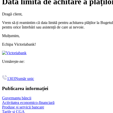
Data limită de achitare a plățil
Dragă client,
Vrem să-ți reamintim că data limită pentru achitarea plăților la Buget
pentru orice întrebări sau asistență de care ai nevoie.
Mulțumim,
Echipa Victoriabank!
Urmărește-ne:
1303
Număr unic
Publicarea informației
Guvernanța băncii
Activitatea economico-financiară
Produse și servicii bancare
Tarife și CGA