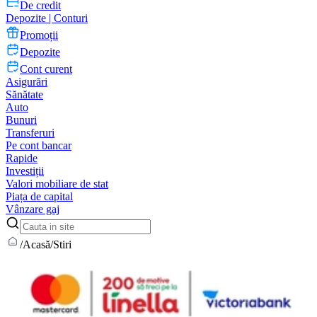
De credit
Depozite | Conturi
Promoții
Depozite
Cont curent
Asigurări
Sănătate
Auto
Bunuri
Transferuri
Pe cont bancar
Rapide
Investiții
Valori mobiliare de stat
Piața de capital
Vânzare gaj
/
Acasă
/
Stiri