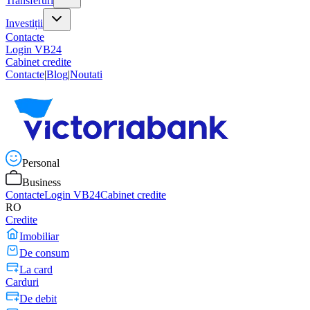
Transferuri
Investiții
Contacte
Login VB24
Cabinet credite
Contacte
|
Blog
|
Noutati
Personal
Business
Contacte
Login VB24
Cabinet credite
RO
Credite
Imobiliar
De consum
La card
Carduri
De debit