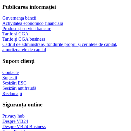
Publicarea informației
Guvernanța băncii
Activitatea economico-financiară
Produse și servicii bancare
Tarife și CGA
Tarife și CGA business
Cadrul de administrare, fondurile proprii și cerințele de capital,
amortizoarele de capital
Suport clienți
Contacte
Sugestii
Sesizări ESG
Sesizări antifraudă
Reclamații
Siguranța online
Privacy hub
Despre VB24
Despre VB24 Business