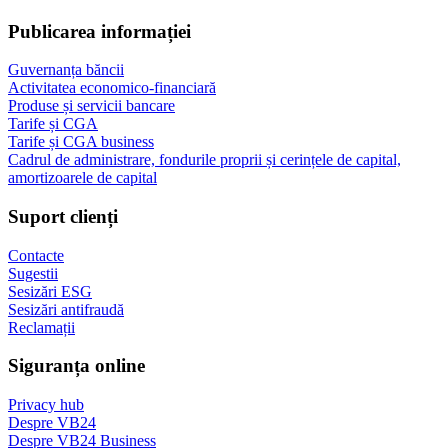
Publicarea informației
Guvernanța băncii
Activitatea economico-financiară
Produse și servicii bancare
Tarife și CGA
Tarife și CGA business
Cadrul de administrare, fondurile proprii și cerințele de capital,
amortizoarele de capital
Suport clienți
Contacte
Sugestii
Sesizări ESG
Sesizări antifraudă
Reclamații
Siguranța online
Privacy hub
Despre VB24
Despre VB24 Business