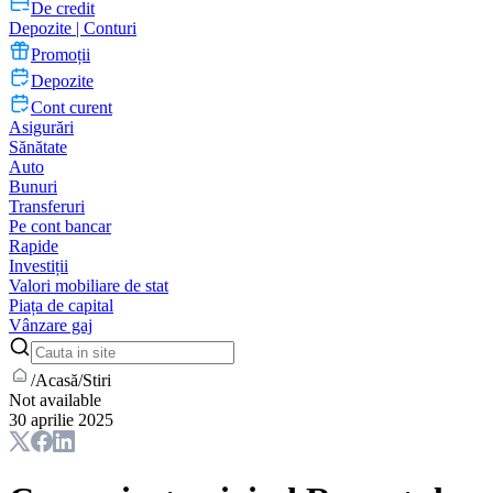
De credit
Depozite | Conturi
Promoții
Depozite
Cont curent
Asigurări
Sănătate
Auto
Bunuri
Transferuri
Pe cont bancar
Rapide
Investiții
Valori mobiliare de stat
Piața de capital
Vânzare gaj
/
Acasă
/
Stiri
Not available
30 aprilie 2025