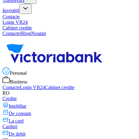
Transferuri
Investiții
Contacte
Login VB24
Cabinet credite
Contacte
|
Blog
|
Noutati
Personal
Business
Contacte
Login VB24
Cabinet credite
RO
Credite
Imobiliar
De consum
La card
Carduri
De debit