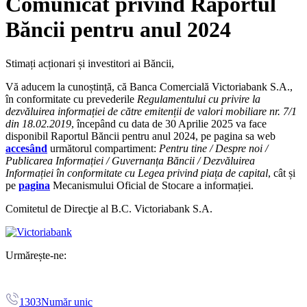
Comunicat privind Raportul
Băncii pentru anul 2024
Stimați acționari și investitori ai Băncii,
Vă aducem la cunoștință, că Banca Comercială Victoriabank S.A.,
în conformitate cu prevederile
Regulamentului cu privire la
dezvăluirea informației de către emitenții de valori mobiliare nr. 7/1
din 18.02.2019
, începând cu data de 30 Aprilie 2025 va face
disponibil Raportul Băncii pentru anul 2024, pe pagina sa web
accesând
următorul compartiment:
Pentru tine / Despre noi /
Publicarea Informației / Guvernanța Băncii / Dezvăluirea
Informației în conformitate cu Legea privind piața de capital
, cât și
pe
pagina
Mecanismului Oficial de Stocare a informației.
Comitetul de Direcţie al B.C. Victoriabank S.A.
Urmărește-ne:
1303
Număr unic