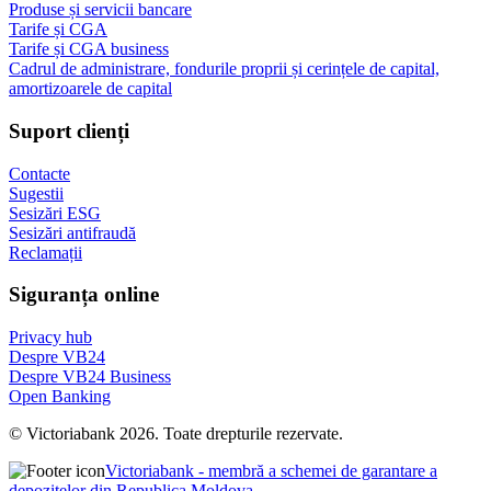
Produse și servicii bancare
Tarife și CGA
Tarife și CGA business
Cadrul de administrare, fondurile proprii și cerințele de capital,
amortizoarele de capital
Suport clienți
Contacte
Sugestii
Sesizări ESG
Sesizări antifraudă
Reclamații
Siguranța online
Privacy hub
Despre VB24
Despre VB24 Business
Open Banking
© Victoriabank 2026. Toate drepturile rezervate.
Victoriabank - membră a schemei de garantare a
depozitelor din Republica Moldova