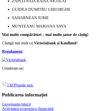
ZAPLITNAIA RAISA NICOLAI
GUIDEA DUMITRU GHEORGHE
SAHARNEAN IURIE
MUNTEANU MARIANA SAVA
Mai multe cumpărături – mai multe șanse de câștig!
Câștigă mai mult cu
Victoriabank și Kaufland
!
Regulament
.
Urmărește-ne:
1303
Număr unic
Publicarea informației
Guvernanța băncii
Activitatea economico-financiară