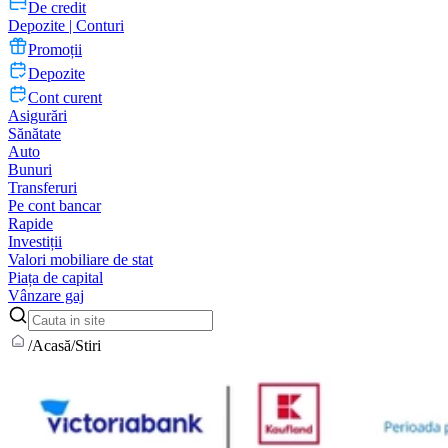
De credit
Depozite | Conturi
Promoții
Depozite
Cont curent
Asigurări
Sănătate
Auto
Bunuri
Transferuri
Pe cont bancar
Rapide
Investiții
Valori mobiliare de stat
Piața de capital
Vânzare gaj
/
Acasă
/
Stiri