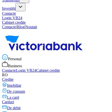
Transferuri
Investiții
Contacte
Login VB24
Cabinet credite
Contacte
|
Blog
|
Noutati
Personal
Business
Contacte
Login VB24
Cabinet credite
RO
Credite
Imobiliar
De consum
La card
Carduri
De debit