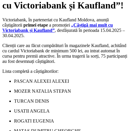
cu Victoriabank și Kaufland”!
Victoriabank, în parteneriat cu Kaufland Moldova, anunță
câștigătorii
primei etape
a promoției
„Câștigă mai mult cu
Victoriabank și Kaufland”
, desfășurată în perioada 15.04.2025 –
30.04.2025.
Clienții care au făcut cumpărături în magazinele Kaufland, achitând
cu cardul Victoriabank de minimum 500 lei, au intrat automat în
cursa pentru premii atractive. În urma tragerii la sorți, 75 participanți
au fost desemnați câștigători.
Lista completă a câștigătorilor:
PASCAN ALEXEI ALEXEI
MOZER NATALIA STEPAN
TURCAN DENIS
USATII ANGELA
ROGATI EUGENIA
MATAS DUMITRU GHEORGHE