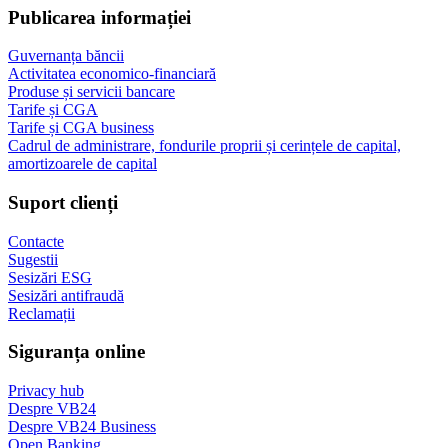
Publicarea informației
Guvernanța băncii
Activitatea economico-financiară
Produse și servicii bancare
Tarife și CGA
Tarife și CGA business
Cadrul de administrare, fondurile proprii și cerințele de capital,
amortizoarele de capital
Suport clienți
Contacte
Sugestii
Sesizări ESG
Sesizări antifraudă
Reclamații
Siguranța online
Privacy hub
Despre VB24
Despre VB24 Business
Open Banking