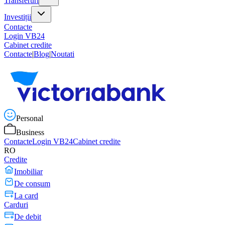
Transferuri
Investiții
Contacte
Login VB24
Cabinet credite
Contacte
|
Blog
|
Noutati
Personal
Business
Contacte
Login VB24
Cabinet credite
RO
Credite
Imobiliar
De consum
La card
Carduri
De debit