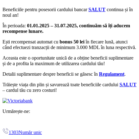
Beneficiile pentru posesorii cardului bancar
SALUT
continua și în
noul an!
În perioada:
01.01.2025 – 31.07.2025, continuăm să îți aducem
recompense lunare.
Ești recompensat automat cu
bonus 50 lei
în fiecare lună, atunci
când efectuezi tranzacții de minimum 3.000 MDL în luna respectivă.
Aceasta este o oportunitate unică de a obține beneficii suplimentare
și de a profita la maximum de utilizarea cardului tău!
Detalii suplimentare despre beneficii se găsesc în
Regulament
.
Trăiește viața din plin și savurează toate beneficiile cardului
SALUT
– cardul tău cu zero costuri!
Urmărește-ne:
1303
Număr unic