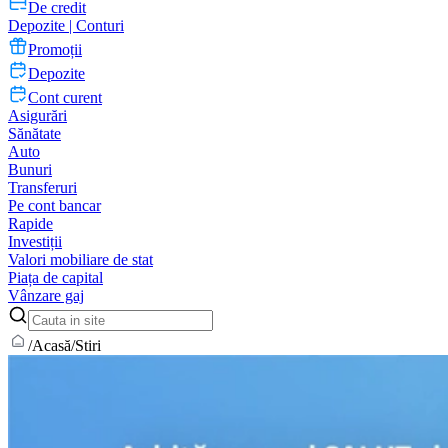
De credit
Depozite | Conturi
Promoții
Depozite
Cont curent
Asigurări
Sănătate
Auto
Bunuri
Transferuri
Pe cont bancar
Rapide
Investiții
Valori mobiliare de stat
Piața de capital
Vânzare gaj
/
Acasă
/
Stiri