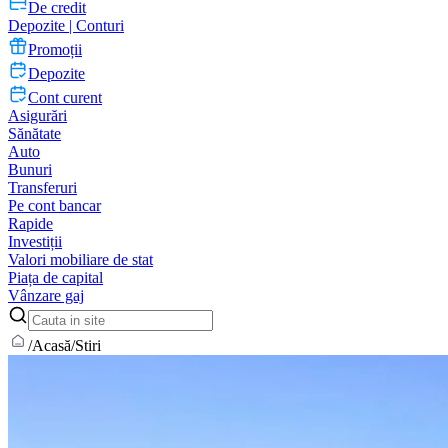
De credit
Depozite | Conturi
Promoții
Depozite
Cont curent
Asigurări
Sănătate
Auto
Bunuri
Transferuri
Pe cont bancar
Rapide
Investiții
Valori mobiliare de stat
Piața de capital
Vânzare gaj
/
Acasă
/
Stiri