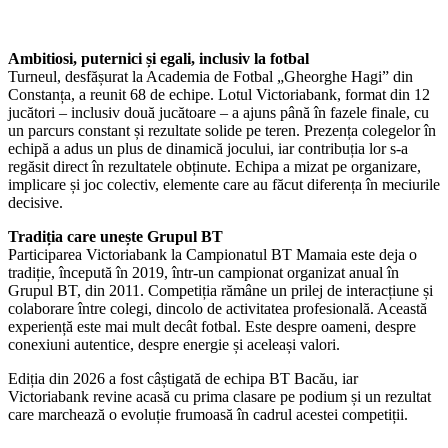
Ambitiosi, puternici și egali, inclusiv la fotbal
Turneul, desfășurat la Academia de Fotbal „Gheorghe Hagi” din
Constanța, a reunit 68 de echipe. Lotul Victoriabank, format din 12
jucători – inclusiv două jucătoare – a ajuns până în fazele finale, cu
un parcurs constant și rezultate solide pe teren. Prezența colegelor în
echipă a adus un plus de dinamică jocului, iar contribuția lor s-a
regăsit direct în rezultatele obținute. Echipa a mizat pe organizare,
implicare și joc colectiv, elemente care au făcut diferența în meciurile
decisive.
Tradiția care unește Grupul BT
Participarea Victoriabank la Campionatul BT Mamaia este deja o
tradiție, începută în 2019, într-un campionat organizat anual în
Grupul BT, din 2011. Competiția rămâne un prilej de interacțiune și
colaborare între colegi, dincolo de activitatea profesională. Această
experiență este mai mult decât fotbal. Este despre oameni, despre
conexiuni autentice, despre energie și aceleași valori.
Ediția din 2026 a fost câștigată de echipa BT Bacău, iar
Victoriabank revine acasă cu prima clasare pe podium și un rezultat
care marchează o evoluție frumoasă în cadrul acestei competiții.