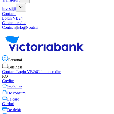
Transferuri
Investiții
Contacte
Login VB24
Cabinet credite
Contacte
|
Blog
|
Noutati
Personal
Business
Contacte
Login VB24
Cabinet credite
RO
Credite
Imobiliar
De consum
La card
Carduri
De debit