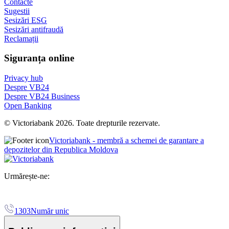
Contacte
Sugestii
Sesizări ESG
Sesizări antifraudă
Reclamații
Siguranța online
Privacy hub
Despre VB24
Despre VB24 Business
Open Banking
© Victoriabank 2026. Toate drepturile rezervate.
Victoriabank - membră a schemei de garantare a
depozitelor din Republica Moldova
Urmărește-ne:
1303
Număr unic