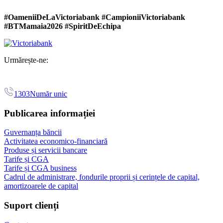
#OameniiDeLaVictoriabank #CampioniiVictoriabank
#BTMamaia2026 #SpiritDeEchipa
Urmărește-ne:
1303
Număr unic
Publicarea informației
Guvernanța băncii
Activitatea economico-financiară
Produse și servicii bancare
Tarife și CGA
Tarife și CGA business
Cadrul de administrare, fondurile proprii și cerințele de capital,
amortizoarele de capital
Suport clienți