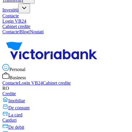
Transferuri
Investiții
Contacte
Login VB24
Cabinet credite
Contacte
|
Blog
|
Noutati
Personal
Business
Contacte
Login VB24
Cabinet credite
RO
Credite
Imobiliar
De consum
La card
Carduri
De debit