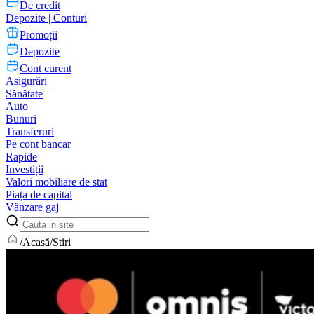
De credit
Depozite | Conturi
Promoții
Depozite
Cont curent
Asigurări
Sănătate
Auto
Bunuri
Transferuri
Pe cont bancar
Rapide
Investiții
Valori mobiliare de stat
Piața de capital
Vânzare gaj
/
Acasă
/
Stiri