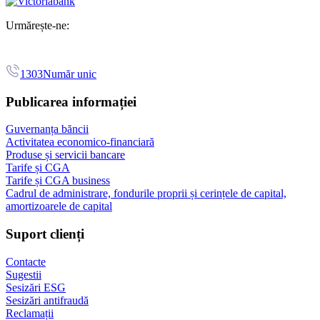
Urmărește-ne:
1303
Număr unic
Publicarea informației
Guvernanța băncii
Activitatea economico-financiară
Produse și servicii bancare
Tarife și CGA
Tarife și CGA business
Cadrul de administrare, fondurile proprii și cerințele de capital,
amortizoarele de capital
Suport clienți
Contacte
Sugestii
Sesizări ESG
Sesizări antifraudă
Reclamații