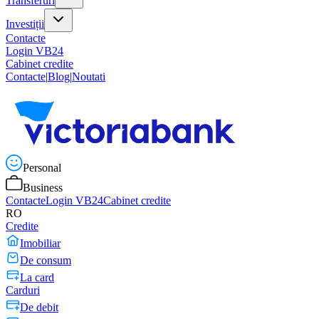
Transferuri
Investiții
Contacte
Login VB24
Cabinet credite
Contacte
|
Blog
|
Noutati
Personal
Business
Contacte
Login VB24
Cabinet credite
RO
Credite
Imobiliar
De consum
La card
Carduri
De debit