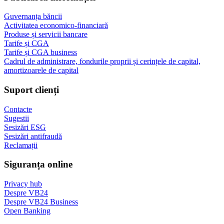
Guvernanța băncii
Activitatea economico-financiară
Produse și servicii bancare
Tarife și CGA
Tarife și CGA business
Cadrul de administrare, fondurile proprii și cerințele de capital,
amortizoarele de capital
Suport clienți
Contacte
Sugestii
Sesizări ESG
Sesizări antifraudă
Reclamații
Siguranța online
Privacy hub
Despre VB24
Despre VB24 Business
Open Banking