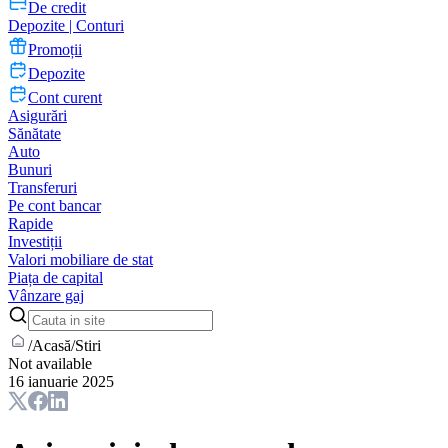
De credit
Depozite | Conturi
Promoții
Depozite
Cont curent
Asigurări
Sănătate
Auto
Bunuri
Transferuri
Pe cont bancar
Rapide
Investiții
Valori mobiliare de stat
Piața de capital
Vânzare gaj
/
Acasă
/
Stiri
Not available
16 ianuarie 2025