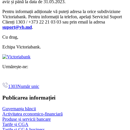
aviz și până la data de 31.05.2023.
Pentru informații adiționale vă puteți adresa la orice subdiviziune
Victoriabank. Pentru informații la telefon, apelați Serviciul Suport
Clienți 1303 / +373 22 21 03 03 sau prin email la adresa
suport@vb.md
.
Cu drag,
Echipa Victoriabank.
Urmărește-ne:
1303
Număr unic
Publicarea informației
Guvernanța băncii
Activitatea economico-financiară
Produse și servicii bancare
Tarife și CGA
Tarife și CGA business