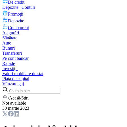
De credit
Depozite | Conturi
Promoții
Depozite
Cont curent
Asigurări
Sănătate
Auto
Bunuri
Transferuri
Pe cont bancar
Rapide
Investiții
Valori mobiliare de stat
Piața de capital
Vânzare gaj
/
Acasă
/
Stiri
Not available
30 martie 2023