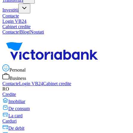
Transferuri
Investiții
Contacte
Login VB24
Cabinet credite
Contacte
|
Blog
|
Noutati
Personal
Business
Contacte
Login VB24
Cabinet credite
RO
Credite
Imobiliar
De consum
La card
Carduri
De debit