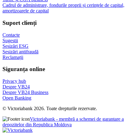
Cadrul de administrare, fondurile proprii și cerințele de capital,
amortizoarele de capital
Suport clienți
Contacte
Sugestii
Sesizări ESG
Sesizări antifraudă
Reclamații
Siguranța online
Privacy hub
Despre VB24
Despre VB24 Business
Open Banking
© Victoriabank 2026. Toate drepturile rezervate.
Victoriabank - membră a schemei de garantare a
depozitelor din Republica Moldova