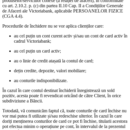
produselor/serviciilor conexe (a relației de afaceri), în conformitate
cu art. 2.10.2. p. (c) din partea II.10 Cap. II a Condițiilor Generale
de Afaceri ale Victoriabank, aplicabile PERSOANELOR FIZICE
(CGA 4.4).
Procedurile de închidere nu se vor aplica clienților care:
au cel puțin un cont curent activ și/sau un cont de card activ în
cadrul Victoriabank;
au cel puțin un card activ;
au o linie de credit atașată la contul de card;
dețin credite, depozite, valori mobiliare;
au conturile indisponibilizate.
În cazul în care contul destinat închiderii înregistrează un sold
pozitiv, acesta poate fi revendicat oricând de către Client, în orice
subdiviziune a Băncii.
Totodată, vă comunicăm faptul că, toate conturile de card închise nu
vor mai putea fi utilizate și/sau redeschise ulterior. În cazul în care
doriți menținerea conturilor de card ce pot fi închise, titularii acestora
pot efectua minim o operațiune pe cont, în intervalul de la prezentul