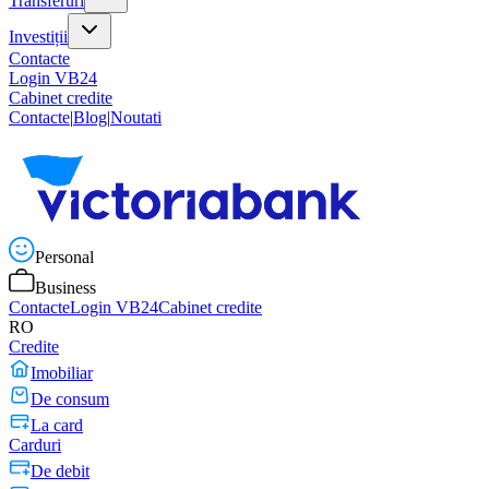
Transferuri
Investiții
Contacte
Login VB24
Cabinet credite
Contacte
|
Blog
|
Noutati
Personal
Business
Contacte
Login VB24
Cabinet credite
RO
Credite
Imobiliar
De consum
La card
Carduri
De debit