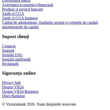
Guvernanța băncii
Activitatea economico-financiară
Produse și servicii bancare
Tarife și CGA
Tarife și CGA business
Cadrul de administrare, fondurile proprii și cerințele de capital,
amortizoarele de capital
Suport clienți
Contacte
Sugestii
Sesizări ESG
Sesizări antifraudă
Reclamații
Siguranța online
Privacy hub
Despre VB24
Despre VB24 Business
Open Banking
© Victoriabank 2026. Toate drepturile rezervate.