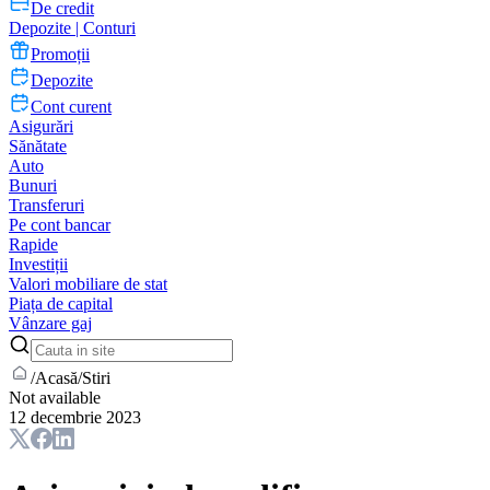
De credit
Depozite | Conturi
Promoții
Depozite
Cont curent
Asigurări
Sănătate
Auto
Bunuri
Transferuri
Pe cont bancar
Rapide
Investiții
Valori mobiliare de stat
Piața de capital
Vânzare gaj
/
Acasă
/
Stiri
Not available
12 decembrie 2023