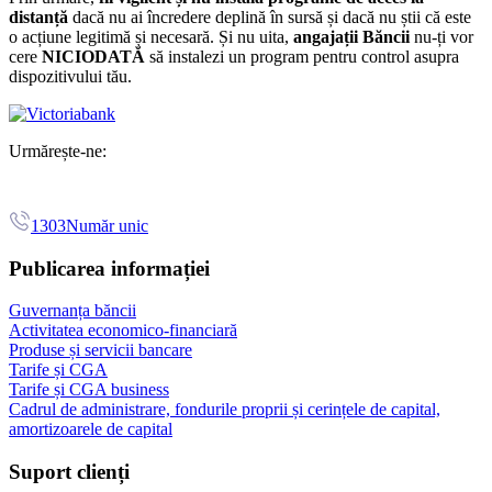
distanță
dacă nu ai încredere deplină în sursă și dacă nu știi că este
o acțiune legitimă și necesară. Și nu uita,
angajații Băncii
nu-ți vor
cere
NICIODATĂ
să instalezi un program pentru control asupra
dispozitivului tău.
Urmărește-ne:
1303
Număr unic
Publicarea informației
Guvernanța băncii
Activitatea economico-financiară
Produse și servicii bancare
Tarife și CGA
Tarife și CGA business
Cadrul de administrare, fondurile proprii și cerințele de capital,
amortizoarele de capital
Suport clienți