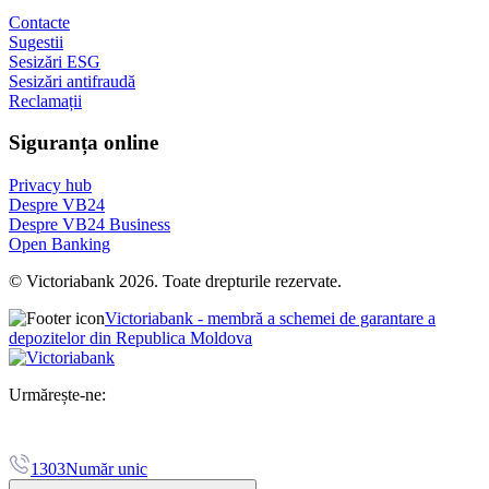
Contacte
Sugestii
Sesizări ESG
Sesizări antifraudă
Reclamații
Siguranța online
Privacy hub
Despre VB24
Despre VB24 Business
Open Banking
© Victoriabank 2026. Toate drepturile rezervate.
Victoriabank - membră a schemei de garantare a
depozitelor din Republica Moldova
Urmărește-ne:
1303
Număr unic