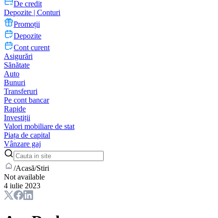
De credit
Depozite | Conturi
Promoții
Depozite
Cont curent
Asigurări
Sănătate
Auto
Bunuri
Transferuri
Pe cont bancar
Rapide
Investiții
Valori mobiliare de stat
Piața de capital
Vânzare gaj
/
Acasă
/
Stiri
Not available
4 iulie 2023