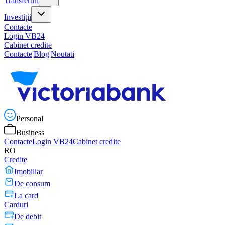
Transferuri
Investiții
Contacte
Login VB24
Cabinet credite
Contacte
|
Blog
|
Noutati
Personal
Business
Contacte
Login VB24
Cabinet credite
RO
Credite
Imobiliar
De consum
La card
Carduri
De debit