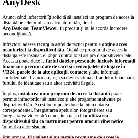
AnyDesk
Atunci când infractorii îți solicită să instalezi un program de acces la
distanță pe telefonul sau calculatorul tău, fie el
AnyDesk
sau
TeamViewer
, fii precaut și nu le acorda încredere
necondiționată.
Infractorii adesea recurg la astfel de tactici pentru a
obține acces
neautorizat la dispozitivul tău
. Odată ce programul de acces la
distanță este instalat, ei obțin control total asupra dispozitivelor tale.
Aceasta poate duce la
furtul datelor personale, inclusiv informații
financiare precum date de card și credențialele de logare în
VB24, parole de la alte aplicații, contacte
și alte informații
confidențiale. Ca urmare, riști să devii victimă a fraudelor financiare,
furtului de identitate sau a altor activități ilegale.
În plus,
instalarea unui program de acces la distanță
poate
permite infractorilor să instaleze și alte programe
malware
pe
dispozitivul tău. Acest lucru poate duce la interceptarea
corespondenței, înregistrarea apelurilor, fotografierea sau
înregistrarea video fără cunoștința ta și chiar
utilizarea
dispozitivului tău ca instrument pentru atacuri cibernetice
împotriva altor sisteme.
Prin urmare,
fii vigilent și nu instala programe
de acces la