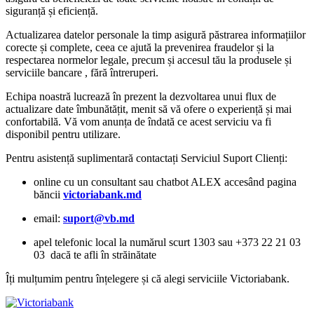
siguranță și eficiență.
Actualizarea datelor personale la timp asigură păstrarea informațiilor
corecte și complete, ceea ce ajută la prevenirea fraudelor și la
respectarea normelor legale, precum și accesul tău la produsele și
serviciile bancare , fără întreruperi.
Echipa noastră lucrează în prezent la dezvoltarea unui flux de
actualizare date îmbunătățit, menit să vă ofere o experiență și mai
confortabilă. Vă vom anunța de îndată ce acest serviciu va fi
disponibil pentru utilizare.
Pentru asistență suplimentară contactați Serviciul Suport Clienți:
online cu un consultant sau chatbot ALEX accesând pagina
băncii
victoriabank.md
email:
suport@vb.md
apel telefonic local la numărul scurt 1303 sau +373 22 21 03
03 dacă te afli în străinătate
Îți mulțumim pentru înțelegere și că alegi serviciile Victoriabank.