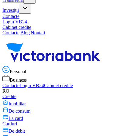
Transferuri
Investiții
Contacte
Login VB24
Cabinet credite
Contacte
|
Blog
|
Noutati
Personal
Business
Contacte
Login VB24
Cabinet credite
RO
Credite
Imobiliar
De consum
La card
Carduri
De debit