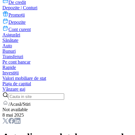
De credit
Depozite | Conturi
Promoții
Depozite
Cont curent
Asigurări
Sănătate
Auto
Bunuri
Transferuri
Pe cont bancar
Rapide
Investiții
Valori mobiliare de stat
Piața de capital
Vânzare gaj
/
Acasă
/
Stiri
Not available
8 mai 2025