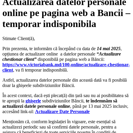
Actualizarea datelor personale
online pe pagina web a Bancii –
temporar indisponibila
Stimate Client(ă),
Prin prezenta, te informăm că începând cu data de
14 mai 2025
,
opțiunea de actualizare online a datelor personale
“Actualizare
chestionar client”
disponibilă pe pagina web a Băncii:
https://www.victoriabank.md/100-online/actualizare-chestionar-
client
, va fi temporar indisponibilă.
Astfel, actualizarea datelor personale din această dată va fi posibilă
doar la ghișeele subdiviziunilor Băncii.
În acest context, dacă ești plecat(ă) din țară sau nu ai posibilitatea să
te apropii la
ghișeele
subdiviziunilor Băncii,
te îndemnăm să
actualizezi datele personale online
, până pe 13 mai 2025 inclusiv,
accesând link-ul:
Actualizare Date Personale
Menționăm că, conform legislației în vigoare, este esențial să
actualizezi periodic sau să confirmi datele personale, pentru a
asigura că beneficiezi de toate serviciile noastre în condiții de