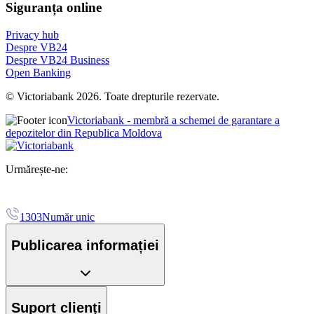
Siguranța online
Privacy hub
Despre VB24
Despre VB24 Business
Open Banking
© Victoriabank 2026. Toate drepturile rezervate.
Victoriabank - membră a schemei de garantare a
depozitelor din Republica Moldova
Urmărește-ne:
1303
Număr unic
Publicarea informației
Suport clienți