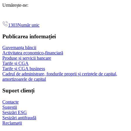
Urmărește-ne:
1303
Număr unic
Publicarea informației
Guvernanța băncii
Activitatea economico-financiară
Produse și servicii bancare
Tarife și CGA
Tarife și CGA business
Cadrul de administrare, fondurile proprii și cerințele de capital,
amortizoarele de capital
Suport clienți
Contacte
Sugestii
Sesizări ESG
Sesizări antifraudă
Reclamații