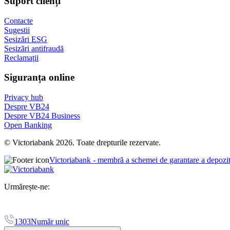
Suport clienți
Contacte
Sugestii
Sesizări ESG
Sesizări antifraudă
Reclamații
Siguranța online
Privacy hub
Despre VB24
Despre VB24 Business
Open Banking
© Victoriabank 2026. Toate drepturile rezervate.
Victoriabank - membră a schemei de garantare a depozi
Urmărește-ne:
1303
Număr unic