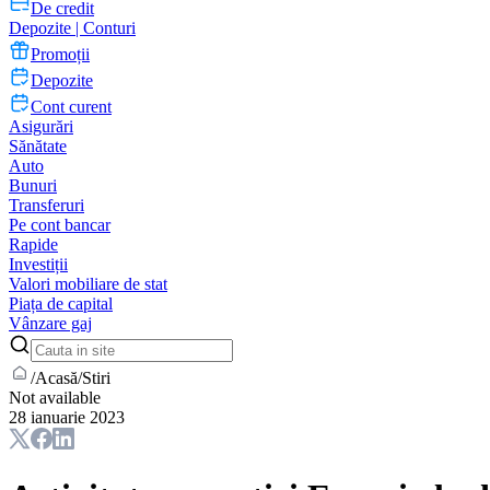
De credit
Depozite | Conturi
Promoții
Depozite
Cont curent
Asigurări
Sănătate
Auto
Bunuri
Transferuri
Pe cont bancar
Rapide
Investiții
Valori mobiliare de stat
Piața de capital
Vânzare gaj
/
Acasă
/
Stiri
Not available
28 ianuarie 2023