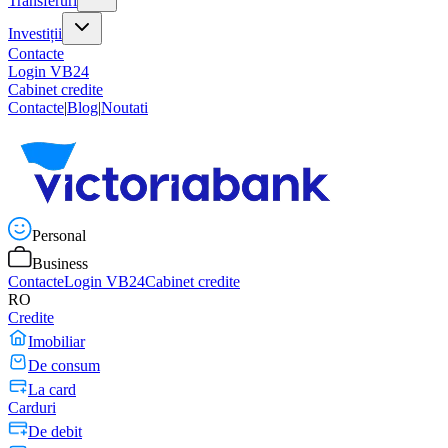
Transferuri
Investiții
Contacte
Login VB24
Cabinet credite
Contacte
|
Blog
|
Noutati
Personal
Business
Contacte
Login VB24
Cabinet credite
RO
Credite
Imobiliar
De consum
La card
Carduri
De debit