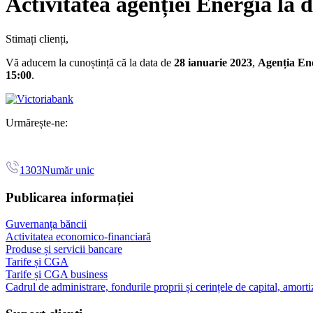
Activitatea agenției Energia la 
Stimați clienți,
Vă aducem la cunoștință că la data de
28 ianuarie 2023
,
Agenția En
15:00
.
Urmărește-ne:
1303
Număr unic
Publicarea informației
Guvernanța băncii
Activitatea economico-financiară
Produse și servicii bancare
Tarife și CGA
Tarife și CGA business
Cadrul de administrare, fondurile proprii și cerințele de capital, amorti