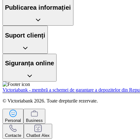
Publicarea informației
Suport clienți
Siguranța online
Victoriabank - membră a schemei de garantare a depozitelor din Rep
© Victoriabank 2026. Toate drepturile rezervate.
Personal
Business
Contacte
Chatbot Alex