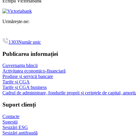
Echipa Victoriabank
Urmărește-ne:
1303
Număr unic
Publicarea informației
Guvernanța băncii
Activitatea economico-financiară
Produse și servicii bancare
Tarife și CGA
Tarife și CGA business
Cadrul de administrare, fondurile proprii și cerințele de capital, amorti
Suport clienți
Contacte
Sugestii
Sesizări ESG
Sesizări antifraudă