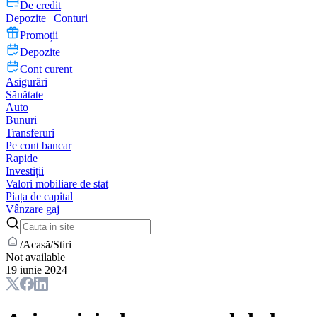
De credit
Depozite | Conturi
Promoții
Depozite
Cont curent
Asigurări
Sănătate
Auto
Bunuri
Transferuri
Pe cont bancar
Rapide
Investiții
Valori mobiliare de stat
Piața de capital
Vânzare gaj
/
Acasă
/
Stiri
Not available
19 iunie 2024