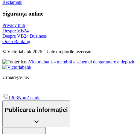
Reclamații
Siguranța online
Privacy hub
Despre VB24
Despre VB24 Business
Open Banking
© Victoriabank 2026. Toate drepturile rezervate.
Victoriabank - membră a schemei de garantare a depozi
Urmărește-ne:
1303
Număr unic
Publicarea informației