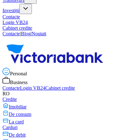
Transferuri
Investiții
Contacte
Login VB24
Cabinet credite
Contacte
|
Blog
|
Noutati
Personal
Business
Contacte
Login VB24
Cabinet credite
RO
Credite
Imobiliar
De consum
La card
Carduri
De debit