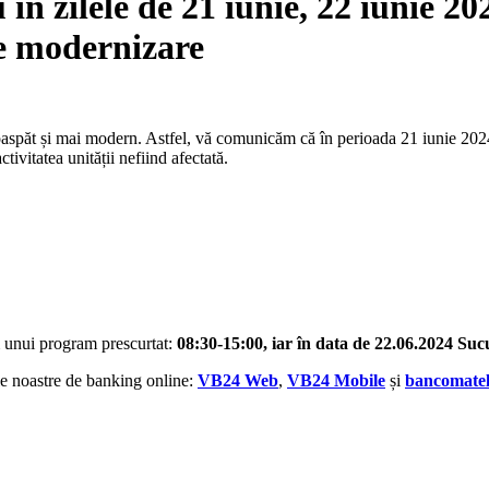
în zilele de 21 iunie, 22 iunie 20
de modernizare
aspăt și mai modern. Astfel, vă comunicăm că în perioada 21 iunie 2024
tivitatea unității nefiind afectată.
 unui program prescurtat:
08:30-15:00, iar în data de 22.06.2024 Sucur
ile noastre de banking online:
VB24 Web
,
VB24 Mobile
și
bancomatel