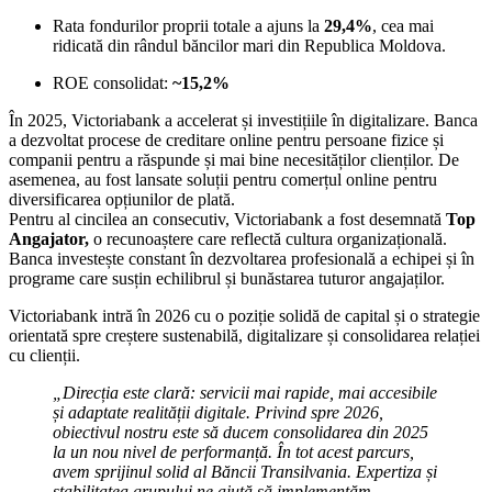
Rata fondurilor proprii totale a ajuns la
29,4%
, cea mai
ridicată din rândul băncilor mari din Republica Moldova.
ROE consolidat:
~15,2%
În 2025, Victoriabank a accelerat și investițiile în digitalizare. Banca
a dezvoltat procese de creditare online pentru persoane fizice și
companii pentru a răspunde și mai bine necesităților clienților. De
asemenea, au fost lansate soluții pentru comerțul online pentru
diversificarea opțiunilor de plată.
Pentru al cincilea an consecutiv, Victoriabank a fost desemnată
Top
Angajator,
o recunoaștere care reflectă cultura organizațională.
Banca investește constant în dezvoltarea profesională a echipei și în
programe care susțin echilibrul și bunăstarea tuturor angajaților.
Victoriabank intră în 2026 cu o poziție solidă de capital și o strategie
orientată spre creștere sustenabilă, digitalizare și consolidarea relației
cu clienții.
„Direcția este clară: servicii mai rapide, mai accesibile
și adaptate realității digitale. Privind spre 2026,
obiectivul nostru este să ducem consolidarea din 2025
la un nou nivel de performanță. În tot acest parcurs,
avem sprijinul solid al Băncii Transilvania. Expertiza și
stabilitatea grupului ne ajută să implementăm