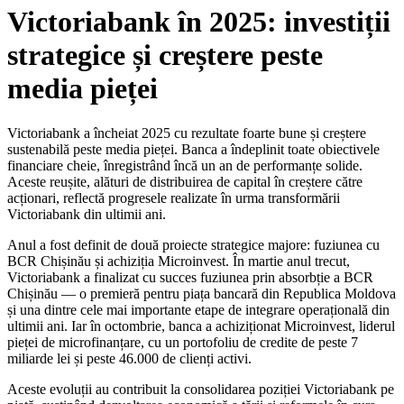
Victoriabank în 2025: investiții
strategice și creștere peste
media pieței
Victoriabank a încheiat 2025 cu rezultate foarte bune și creștere
sustenabilă peste media pieței. Banca a îndeplinit toate obiectivele
financiare cheie, înregistrând încă un an de performanțe solide.
Aceste reușite, alături de distribuirea de capital în creștere către
acționari, reflectă progresele realizate în urma transformării
Victoriabank din ultimii ani.
Anul a fost definit de două proiecte strategice majore: fuziunea cu
BCR Chișinău și achiziția Microinvest. În martie anul trecut,
Victoriabank a finalizat cu succes fuziunea prin absorbție a BCR
Chișinău — o premieră pentru piața bancară din Republica Moldova
și una dintre cele mai importante etape de integrare operațională din
ultimii ani. Iar în octombrie, banca a achiziționat Microinvest, liderul
pieței de microfinanțare, cu un portofoliu de credite de peste 7
miliarde lei și peste 46.000 de clienți activi.
Aceste evoluții au contribuit la consolidarea poziției Victoriabank pe