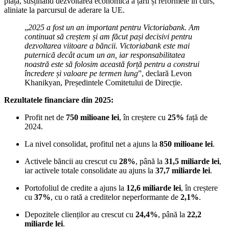
piață, susținând dezvoltarea economică a țării și reformele în curs,
aliniate la parcursul de aderare la UE.
„
2025 a fost un an important pentru Victoriabank. Am
continuat să creștem și am făcut pași decisivi pentru
dezvoltarea viitoare a băncii. Victoriabank este mai
puternică decât acum un an, iar responsabilitatea
noastră este să folosim această forță pentru a construi
încredere și valoare pe termen lung
”, declară Levon
Khanikyan, Președintele Comitetului de Direcție.
Rezultatele financiare din 2025:
Profit net de
750 milioane lei
, în creștere cu
25%
față de
2024.
La nivel consolidat, profitul net a ajuns la
850 milioane lei
.
Activele băncii au crescut cu
28%
, până la
31,5 miliarde lei
,
iar activele totale consolidate au ajuns la
37,7 miliarde lei
.
Portofoliul de credite a ajuns la
12,6 miliarde lei
, în creștere
cu
37%
, cu o rată a creditelor neperformante de
2,1%
.
Depozitele clienților au crescut cu
24,4%
, până la
22,2
miliarde lei
.