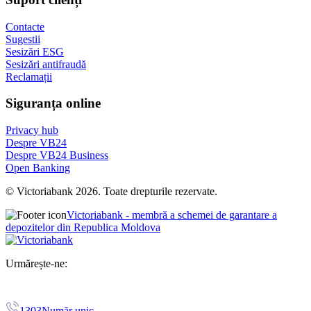
Contacte
Sugestii
Sesizări ESG
Sesizări antifraudă
Reclamații
Siguranța online
Privacy hub
Despre VB24
Despre VB24 Business
Open Banking
© Victoriabank 2026. Toate drepturile rezervate.
Victoriabank - membră a schemei de garantare a
depozitelor din Republica Moldova
Urmărește-ne:
1303
Număr unic