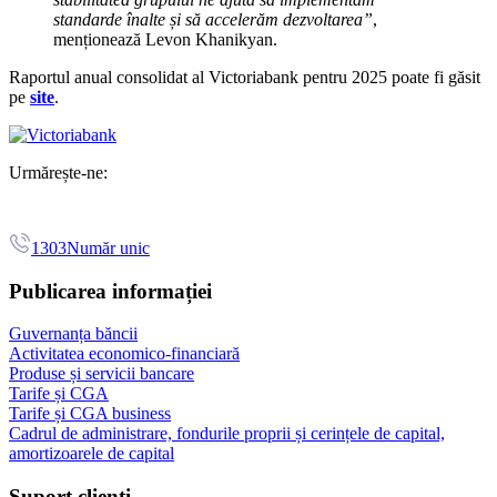
standarde înalte și să accelerăm dezvoltarea”
,
menționează Levon Khanikyan.
Raportul anual consolidat al Victoriabank pentru 2025 poate fi găsit
pe
site
.
Urmărește-ne:
1303
Număr unic
Publicarea informației
Guvernanța băncii
Activitatea economico-financiară
Produse și servicii bancare
Tarife și CGA
Tarife și CGA business
Cadrul de administrare, fondurile proprii și cerințele de capital,
amortizoarele de capital
Suport clienți