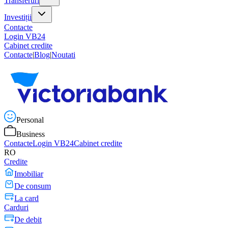
Transferuri
Investiții
Contacte
Login VB24
Cabinet credite
Contacte
|
Blog
|
Noutati
Personal
Business
Contacte
Login VB24
Cabinet credite
RO
Credite
Imobiliar
De consum
La card
Carduri
De debit