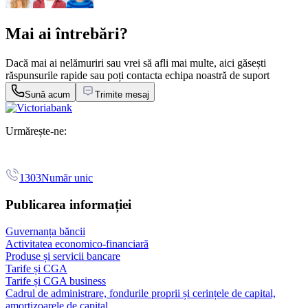
Mai ai întrebări?
Dacă mai ai nelămuriri sau vrei să afli mai multe, aici găsești
răspunsurile rapide sau poți contacta echipa noastră de suport
Sună acum
Trimite mesaj
Urmărește-ne:
1303
Număr unic
Publicarea informației
Guvernanța băncii
Activitatea economico-financiară
Produse și servicii bancare
Tarife și CGA
Tarife și CGA business
Cadrul de administrare, fondurile proprii și cerințele de capital,
amortizoarele de capital