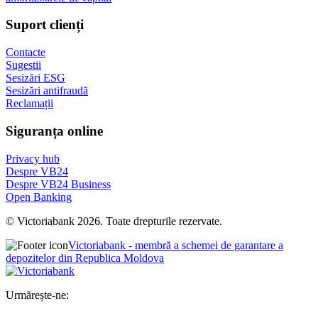
Suport clienți
Contacte
Sugestii
Sesizări ESG
Sesizări antifraudă
Reclamații
Siguranța online
Privacy hub
Despre VB24
Despre VB24 Business
Open Banking
© Victoriabank 2026. Toate drepturile rezervate.
Victoriabank - membră a schemei de garantare a
depozitelor din Republica Moldova
Urmărește-ne: