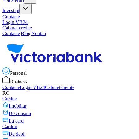
Transferuri
Investiții
Contacte
Login VB24
Cabinet credite
Contacte
|
Blog
|
Noutati
Personal
Business
Contacte
Login VB24
Cabinet credite
RO
Credite
Imobiliar
De consum
La card
Carduri
De debit