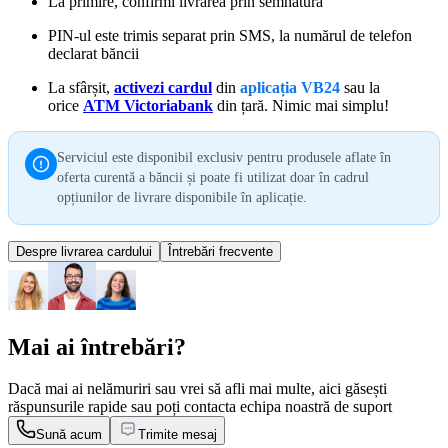
La primire, confirmi livrarea prin semnătură
PIN-ul este trimis separat prin SMS, la numărul de telefon
declarat băncii
La sfârșit,
activezi cardul
din
aplicația VB24
sau la
orice
ATM Victoriabank
din țară. Nimic mai simplu!
Serviciul este disponibil exclusiv pentru produsele aflate în
oferta curentă a băncii și poate fi utilizat doar în cadrul
opțiunilor de livrare disponibile în aplicație.
Despre livrarea cardului
Întrebări frecvente
Mai ai întrebări?
Dacă mai ai nelămuriri sau vrei să afli mai multe, aici găsești
răspunsurile rapide sau poți contacta echipa noastră de suport
Sună acum
Trimite mesaj