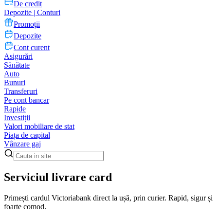
De credit
Depozite | Conturi
Promoții
Depozite
Cont curent
Asigurări
Sănătate
Auto
Bunuri
Transferuri
Pe cont bancar
Rapide
Investiții
Valori mobiliare de stat
Piața de capital
Vânzare gaj
Serviciul livrare card
Primești cardul Victoriabank direct la ușă, prin curier. Rapid, sigur și
foarte comod.