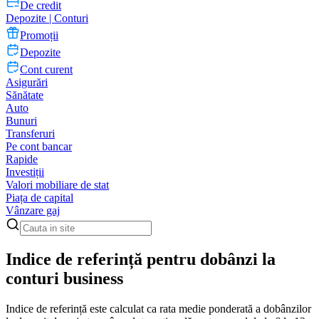
De credit
Depozite | Conturi
Promoții
Depozite
Cont curent
Asigurări
Sănătate
Auto
Bunuri
Transferuri
Pe cont bancar
Rapide
Investiții
Valori mobiliare de stat
Piața de capital
Vânzare gaj
Indice de referință pentru dobânzi la
conturi business
Indice de referință este calculat ca rata medie ponderată a dobânzilor