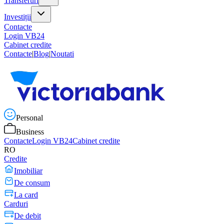
Transferuri
Investiții
Contacte
Login VB24
Cabinet credite
Contacte
|
Blog
|
Noutati
Personal
Business
Contacte
Login VB24
Cabinet credite
RO
Credite
Imobiliar
De consum
La card
Carduri
De debit