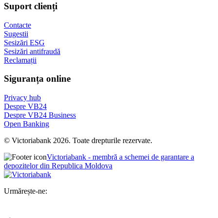
Suport clienți
Contacte
Sugestii
Sesizări ESG
Sesizări antifraudă
Reclamații
Siguranța online
Privacy hub
Despre VB24
Despre VB24 Business
Open Banking
© Victoriabank 2026. Toate drepturile rezervate.
Victoriabank - membră a schemei de garantare a
depozitelor din Republica Moldova
Urmărește-ne: