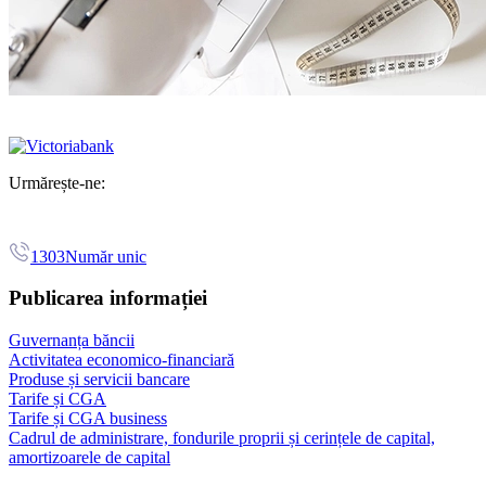
Urmărește-ne:
1303
Număr unic
Publicarea informației
Guvernanța băncii
Activitatea economico-financiară
Produse și servicii bancare
Tarife și CGA
Tarife și CGA business
Cadrul de administrare, fondurile proprii și cerințele de capital,
amortizoarele de capital