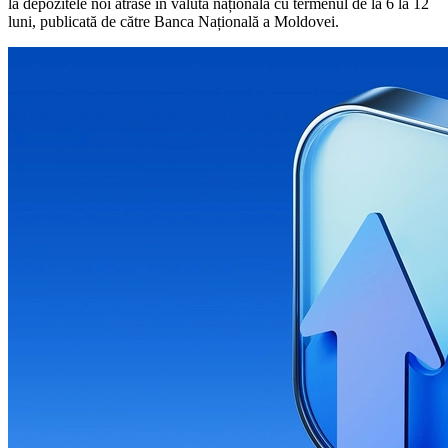
la depozitele noi atrase în valuta națională cu termenul de la 6 la 12
luni, publicată de către Banca Națională a Moldovei.