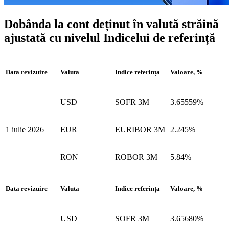
Dobânda la cont deținut în valută străină
ajustată cu nivelul Indicelui de referință
Data revizuire
Valuta
Indice referința
Valoare, %
USD
SOFR 3M
3.65559%
1 iulie 2026
EUR
EURIBOR 3M
2.245%
RON
ROBOR 3M
5.84%
Data revizuire
Valuta
Indice referința
Valoare, %
USD
SOFR 3M
3.65680%