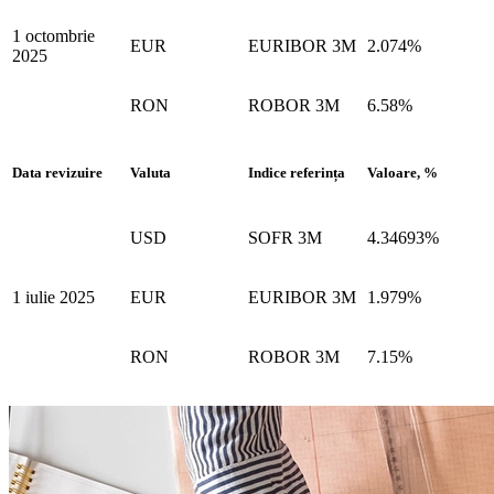
1 octombrie
EUR
EURIBOR 3M
2.074%
2025
RON
ROBOR 3M
6.58%
Data revizuire
Valuta
Indice referința
Valoare, %
USD
SOFR 3M
4.34693%
1 iulie 2025
EUR
EURIBOR 3M
1.979%
RON
ROBOR 3M
7.15%