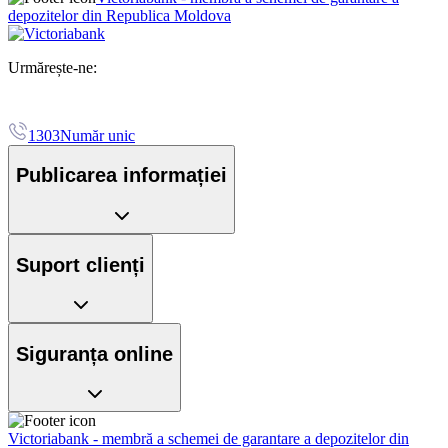
depozitelor din Republica Moldova
Urmărește-ne:
1303
Număr unic
Publicarea informației
Suport clienți
Siguranța online
Victoriabank - membră a schemei de garantare a depozitelor din