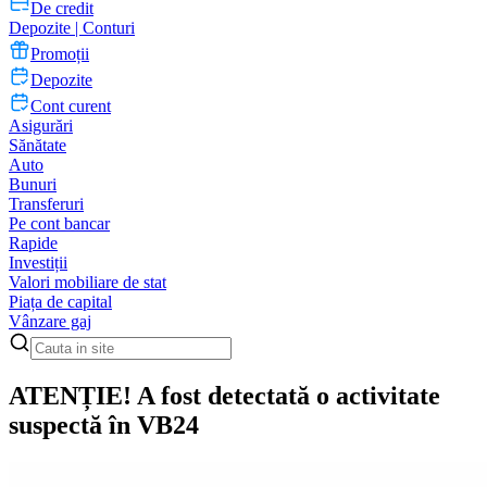
De credit
Depozite | Conturi
Promoții
Depozite
Cont curent
Asigurări
Sănătate
Auto
Bunuri
Transferuri
Pe cont bancar
Rapide
Investiții
Valori mobiliare de stat
Piața de capital
Vânzare gaj
ATENȚIE! A fost detectată o activitate
suspectă în VB24