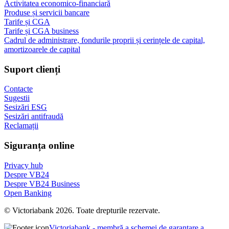
Activitatea economico-financiară
Produse și servicii bancare
Tarife și CGA
Tarife și CGA business
Cadrul de administrare, fondurile proprii și cerințele de capital,
amortizoarele de capital
Suport clienți
Contacte
Sugestii
Sesizări ESG
Sesizări antifraudă
Reclamații
Siguranța online
Privacy hub
Despre VB24
Despre VB24 Business
Open Banking
© Victoriabank 2026. Toate drepturile rezervate.
Victoriabank - membră a schemei de garantare a