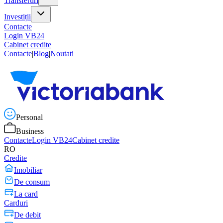
Transferuri
Investiții
Contacte
Login VB24
Cabinet credite
Contacte
|
Blog
|
Noutati
Personal
Business
Contacte
Login VB24
Cabinet credite
RO
Credite
Imobiliar
De consum
La card
Carduri
De debit