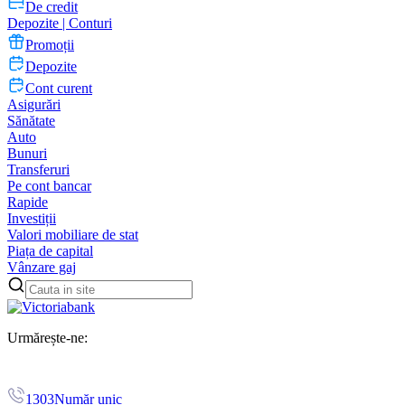
De credit
Depozite | Conturi
Promoții
Depozite
Cont curent
Asigurări
Sănătate
Auto
Bunuri
Transferuri
Pe cont bancar
Rapide
Investiții
Valori mobiliare de stat
Piața de capital
Vânzare gaj
Urmărește-ne:
1303
Număr unic