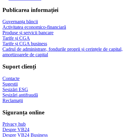
Publicarea informației
Guvernanța băncii
Activitatea economico-financiară
Produse și servicii bancare
Tarife și CGA
Tarife și CGA business
Cadrul de administrare, fondurile proprii și cerințele de capital,
amortizoarele de capital
Suport clienți
Contacte
Sugestii
Sesizări ESG
Sesizări antifraudă
Reclamații
Siguranța online
Privacy hub
Despre VB24
Despre VB24 Business