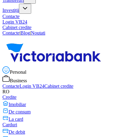
Transferuri
Investiții
Contacte
Login VB24
Cabinet credite
Contacte
|
Blog
|
Noutati
Personal
Business
Contacte
Login VB24
Cabinet credite
RO
Credite
Imobiliar
De consum
La card
Carduri
De debit