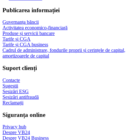
Publicarea informației
Guvernanța băncii
Activitatea economico-financiară
Produse și servicii bancare
Tarife și CGA
Tarife și CGA business
Cadrul de administrare, fondurile proprii și cerințele de capital,
amortizoarele de capital
Suport clienți
Contacte
Sugestii
Sesizări ESG
Sesizări antifraudă
Reclamații
Siguranța online
Privacy hub
Despre VB24
Despre VB24 Business