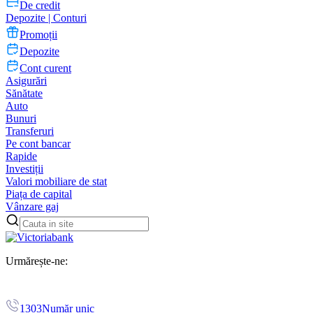
De credit
Depozite | Conturi
Promoții
Depozite
Cont curent
Asigurări
Sănătate
Auto
Bunuri
Transferuri
Pe cont bancar
Rapide
Investiții
Valori mobiliare de stat
Piața de capital
Vânzare gaj
Urmărește-ne:
1303
Număr unic