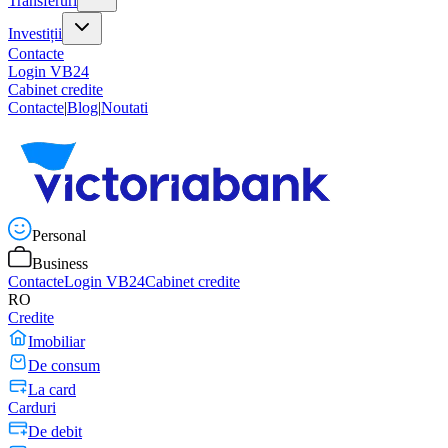
Transferuri
Investiții
Contacte
Login VB24
Cabinet credite
Contacte
|
Blog
|
Noutati
Personal
Business
Contacte
Login VB24
Cabinet credite
RO
Credite
Imobiliar
De consum
La card
Carduri
De debit