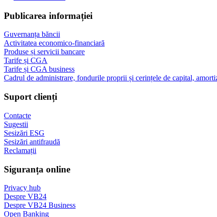
Publicarea informației
Guvernanța băncii
Activitatea economico-financiară
Produse și servicii bancare
Tarife și CGA
Tarife și CGA business
Cadrul de administrare, fondurile proprii și cerințele de capital, amorti
Suport clienți
Contacte
Sugestii
Sesizări ESG
Sesizări antifraudă
Reclamații
Siguranța online
Privacy hub
Despre VB24
Despre VB24 Business
Open Banking