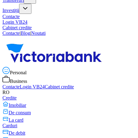
Transferuri
Investiții
Contacte
Login VB24
Cabinet credite
Contacte
|
Blog
|
Noutati
Personal
Business
Contacte
Login VB24
Cabinet credite
RO
Credite
Imobiliar
De consum
La card
Carduri
De debit