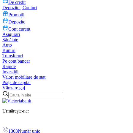
De credit
Depozite | Conturi
Promoții
Depozite
Cont curent
Asigurări
Sănătate
Auto
Bunuri
Transferuri
Pe cont bancar
Rapide
Investiții
Valori mobiliare de stat
Piața de capital
Vânzare gaj
Urmărește-ne:
1303
Număr unic