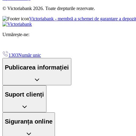
© Victoriabank 2026. Toate drepturile rezervate.
Victoriabank - membră a schemei de garantare a depozi
Urmărește-ne:
1303
Număr unic
Publicarea informației
Suport clienți
Siguranța online