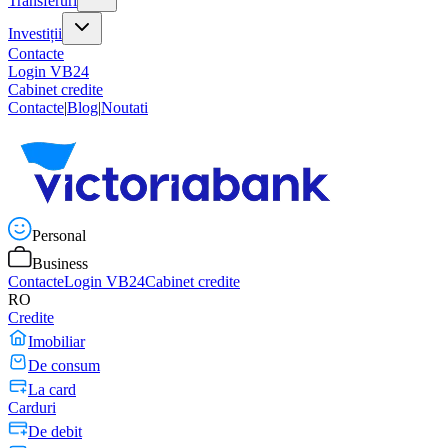
Transferuri
Investiții
Contacte
Login VB24
Cabinet credite
Contacte
|
Blog
|
Noutati
Personal
Business
Contacte
Login VB24
Cabinet credite
RO
Credite
Imobiliar
De consum
La card
Carduri
De debit