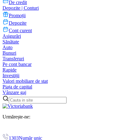
De credit
Depozite | Conturi
Promoții
Depozite
Cont curent
Asigurări
Sănătate
Auto
Bunuri
Transferuri
Pe cont bancar
Rapide
Investiții
Valori mobiliare de stat
Piața de capital
Vânzare gaj
Urmărește-ne:
1303
Număr unic