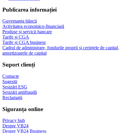
Publicarea informației
Guvernanța băncii
Activitatea economico-financiară
Produse și servicii bancare
Tarife și CGA
Tarife și CGA business
Cadrul de administrare, fondurile proprii și cerințele de capital,
amortizoarele de capital
Suport clienți
Contacte
Sugestii
Sesizări ESG
Sesizări antifraudă
Reclamații
Siguranța online
Privacy hub
Despre VB24
Despre VB24 Business