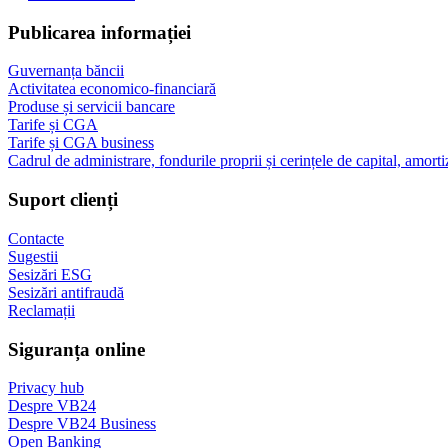
Publicarea informației
Guvernanța băncii
Activitatea economico-financiară
Produse și servicii bancare
Tarife și CGA
Tarife și CGA business
Cadrul de administrare, fondurile proprii și cerințele de capital, amorti
Suport clienți
Contacte
Sugestii
Sesizări ESG
Sesizări antifraudă
Reclamații
Siguranța online
Privacy hub
Despre VB24
Despre VB24 Business
Open Banking