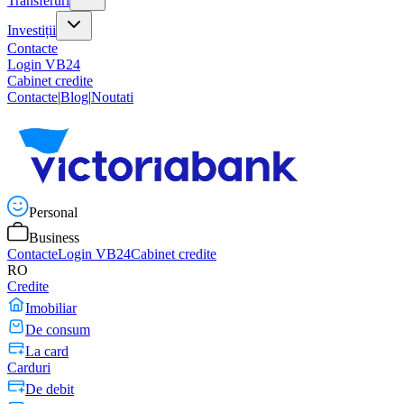
Transferuri
Investiții
Contacte
Login VB24
Cabinet credite
Contacte
|
Blog
|
Noutati
Personal
Business
Contacte
Login VB24
Cabinet credite
RO
Credite
Imobiliar
De consum
La card
Carduri
De debit