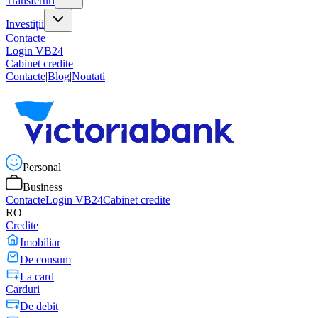
Transferuri
Investiții
Contacte
Login VB24
Cabinet credite
Contacte
|
Blog
|
Noutati
Personal
Business
Contacte
Login VB24
Cabinet credite
RO
Credite
Imobiliar
De consum
La card
Carduri
De debit