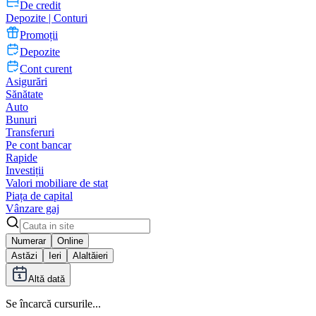
De credit
Depozite | Conturi
Promoții
Depozite
Cont curent
Asigurări
Sănătate
Auto
Bunuri
Transferuri
Pe cont bancar
Rapide
Investiții
Valori mobiliare de stat
Piața de capital
Vânzare gaj
Numerar
Online
Astăzi
Ieri
Alaltăieri
Altă dată
Se încarcă cursurile...