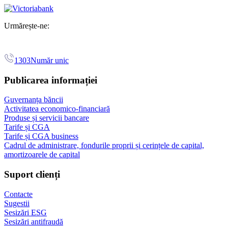
Urmărește-ne:
1303
Număr unic
Publicarea informației
Guvernanța băncii
Activitatea economico-financiară
Produse și servicii bancare
Tarife și CGA
Tarife și CGA business
Cadrul de administrare, fondurile proprii și cerințele de capital,
amortizoarele de capital
Suport clienți
Contacte
Sugestii
Sesizări ESG
Sesizări antifraudă