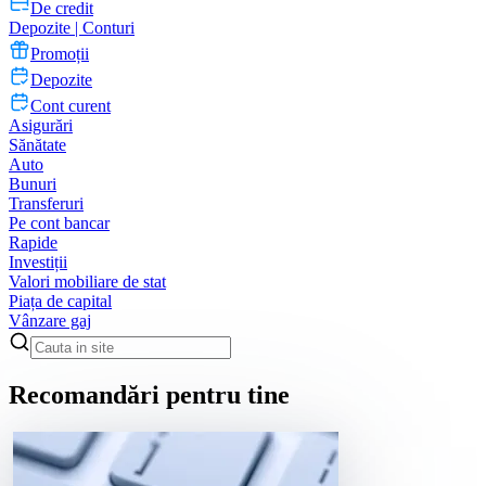
De credit
Depozite | Conturi
Promoții
Depozite
Cont curent
Asigurări
Sănătate
Auto
Bunuri
Transferuri
Pe cont bancar
Rapide
Investiții
Valori mobiliare de stat
Piața de capital
Vânzare gaj
Recomandări pentru tine