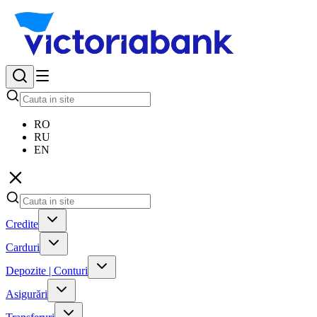
RO
RU
EN
Credite
Carduri
Depozite | Conturi
Asigurări