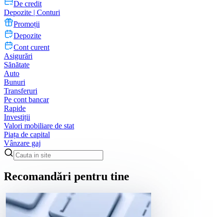
De credit
Depozite | Conturi
Promoții
Depozite
Cont curent
Asigurări
Sănătate
Auto
Bunuri
Transferuri
Pe cont bancar
Rapide
Investiții
Valori mobiliare de stat
Piața de capital
Vânzare gaj
Recomandări pentru tine