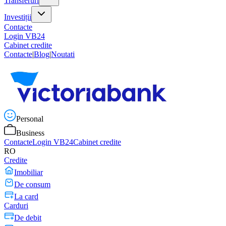
Transferuri
Investiții
Contacte
Login VB24
Cabinet credite
Contacte
|
Blog
|
Noutati
Personal
Business
Contacte
Login VB24
Cabinet credite
RO
Credite
Imobiliar
De consum
La card
Carduri
De debit