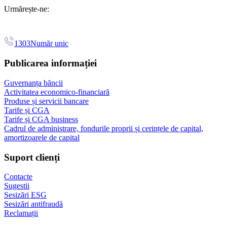
Urmărește-ne:
1303
Număr unic
Publicarea informației
Guvernanța băncii
Activitatea economico-financiară
Produse și servicii bancare
Tarife și CGA
Tarife și CGA business
Cadrul de administrare, fondurile proprii și cerințele de capital,
amortizoarele de capital
Suport clienți
Contacte
Sugestii
Sesizări ESG
Sesizări antifraudă
Reclamații