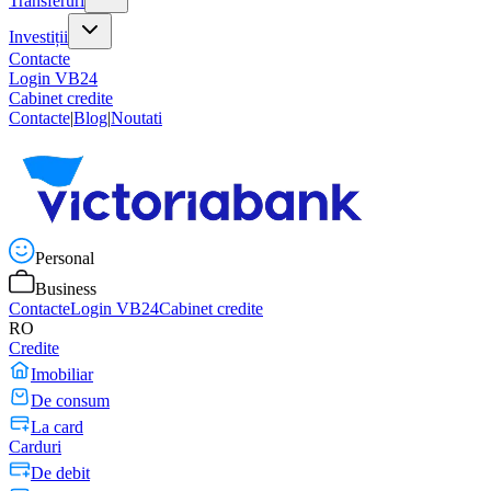
Transferuri
Investiții
Contacte
Login VB24
Cabinet credite
Contacte
|
Blog
|
Noutati
Personal
Business
Contacte
Login VB24
Cabinet credite
RO
Credite
Imobiliar
De consum
La card
Carduri
De debit