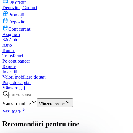
De credit
Depozite | Conturi
Promoții
Depozite
Cont curent
Asigurări
Sănătate
Auto
Bunuri
Transferuri
Pe cont bancar
Rapide
Investiții
Valori mobiliare de stat
Piața de capital
Vânzare gaj
Vânzare online
Vânzare online
Vezi toate
Recomandări pentru tine