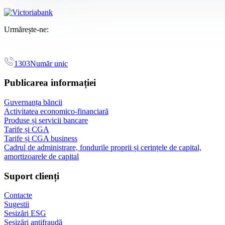
Urmărește-ne:
1303
Număr unic
Publicarea informației
Guvernanța băncii
Activitatea economico-financiară
Produse și servicii bancare
Tarife și CGA
Tarife și CGA business
Cadrul de administrare, fondurile proprii și cerințele de capital,
amortizoarele de capital
Suport clienți
Contacte
Sugestii
Sesizări ESG
Sesizări antifraudă