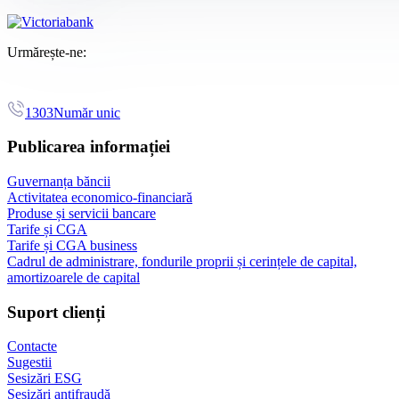
Urmărește-ne:
1303
Număr unic
Publicarea informației
Guvernanța băncii
Activitatea economico-financiară
Produse și servicii bancare
Tarife și CGA
Tarife și CGA business
Cadrul de administrare, fondurile proprii și cerințele de capital,
amortizoarele de capital
Suport clienți
Contacte
Sugestii
Sesizări ESG
Sesizări antifraudă