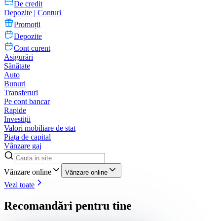
De credit
Depozite | Conturi
Promoții
Depozite
Cont curent
Asigurări
Sănătate
Auto
Bunuri
Transferuri
Pe cont bancar
Rapide
Investiții
Valori mobiliare de stat
Piața de capital
Vânzare gaj
Vânzare online
Vânzare online
Vezi toate
Recomandări pentru tine