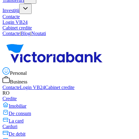
Transferuri
Investiții
Contacte
Login VB24
Cabinet credite
Contacte
|
Blog
|
Noutati
Personal
Business
Contacte
Login VB24
Cabinet credite
RO
Credite
Imobiliar
De consum
La card
Carduri
De debit