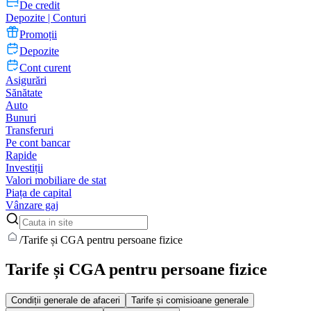
De credit
Depozite | Conturi
Promoții
Depozite
Cont curent
Asigurări
Sănătate
Auto
Bunuri
Transferuri
Pe cont bancar
Rapide
Investiții
Valori mobiliare de stat
Piața de capital
Vânzare gaj
/
Tarife și CGA pentru persoane fizice
Tarife și CGA pentru persoane fizice
Condiții generale de afaceri
Tarife și comisioane generale