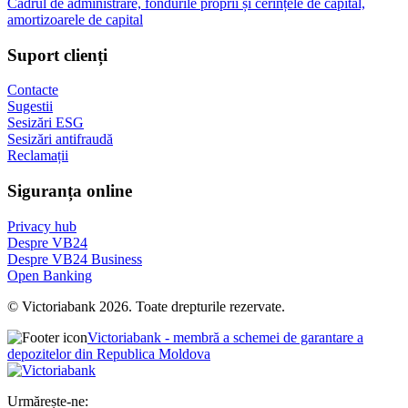
Cadrul de administrare, fondurile proprii și cerințele de capital,
amortizoarele de capital
Suport clienți
Contacte
Sugestii
Sesizări ESG
Sesizări antifraudă
Reclamații
Siguranța online
Privacy hub
Despre VB24
Despre VB24 Business
Open Banking
© Victoriabank 2026. Toate drepturile rezervate.
Victoriabank - membră a schemei de garantare a
depozitelor din Republica Moldova
Urmărește-ne: