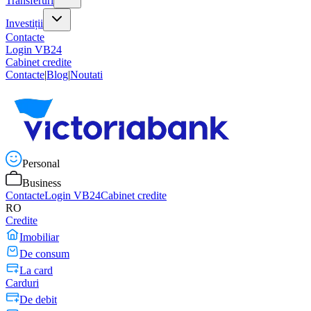
Transferuri
Investiții
Contacte
Login VB24
Cabinet credite
Contacte
|
Blog
|
Noutati
Personal
Business
Contacte
Login VB24
Cabinet credite
RO
Credite
Imobiliar
De consum
La card
Carduri
De debit