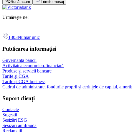
Sună acum
Trimite mesaj
Urmărește-ne:
1303
Număr unic
Publicarea informației
Guvernanța băncii
Activitatea economico-financiară
Produse și servicii bancare
Tarife și CGA
Tarife și CGA business
Cadrul de administrare, fondurile proprii și cerințele de capital, amorti
Suport clienți
Contacte
Sugestii
Sesizări ESG
Sesizări antifraudă
Reclamații