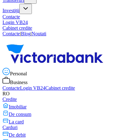
Transferuri
Investiții
Contacte
Login VB24
Cabinet credite
Contacte
|
Blog
|
Noutati
Personal
Business
Contacte
Login VB24
Cabinet credite
RO
Credite
Imobiliar
De consum
La card
Carduri
De debit