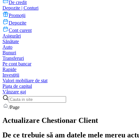
De credit
Depozite | Conturi
Promoții
Depozite
Cont curent
Asigurări
Sănătate
Auto
Bunuri
Transferuri
Pe cont bancar
Rapide
Investiții
Valori mobiliare de stat
Piața de capital
Vânzare gaj
/
Page
Actualizare Chestionar Client
De ce trebuie să am datele mele mereu actu