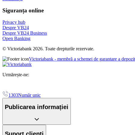
Siguranța online
Privacy hub
Despre VB24
Despre VB24 Business
Open Banking
© Victoriabank 2026. Toate drepturile rezervate.
Victoriabank - membră a schemei de garantare a depozi
Urmărește-ne:
1303
Număr unic
Publicarea informației
Suport clienți