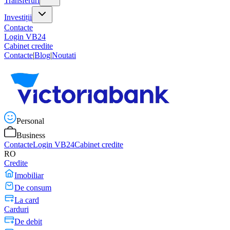
Transferuri
Investiții
Contacte
Login VB24
Cabinet credite
Contacte
|
Blog
|
Noutati
Personal
Business
Contacte
Login VB24
Cabinet credite
RO
Credite
Imobiliar
De consum
La card
Carduri
De debit