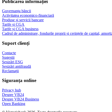
Publicarea informației
Guvernanța băncii
Activitatea economico-financiară
Produse și servicii bancare
Tarife și CGA
Tarife și CGA business
Cadrul de administrare, fondurile proprii și cerințele de capital, amorti
Suport clienți
Contacte
Sugestii
Sesizări ESG
Sesizări antifraudă
Reclamații
Siguranța online
Privacy hub
Despre VB24
Despre VB24 Business
Open Banking