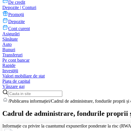
De credit
Depozite | Conturi
Promoții
Depozite
Cont curent
Asigurări
Sănătate
Auto
Bunuri
Transferuri
Pe cont bancar
Rapide
Investiții
Valori mobiliare de stat
Piața de capital
Vânzare gaj
/
Publicarea informației
/
Cadrul de administrare, fondurile proprii și 
Cadrul de administrare, fondurile proprii ș
Informație cu privire la cuantumul expunerilor ponderate la risc (RWA)