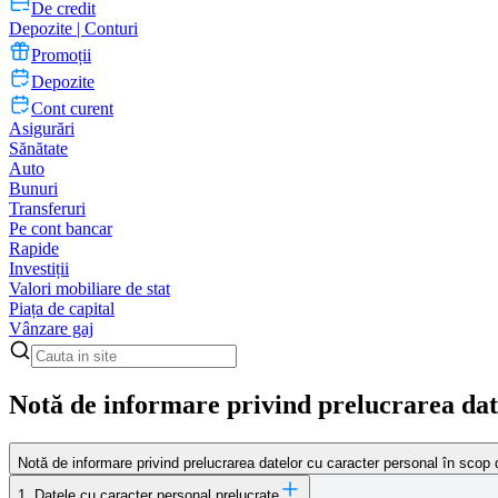
De credit
Depozite | Conturi
Promoții
Depozite
Cont curent
Asigurări
Sănătate
Auto
Bunuri
Transferuri
Pe cont bancar
Rapide
Investiții
Valori mobiliare de stat
Piața de capital
Vânzare gaj
Notă de informare privind prelucrarea dat
Notă de informare privind prelucrarea datelor cu caracter personal în scop 
1. Datele cu caracter personal prelucrate