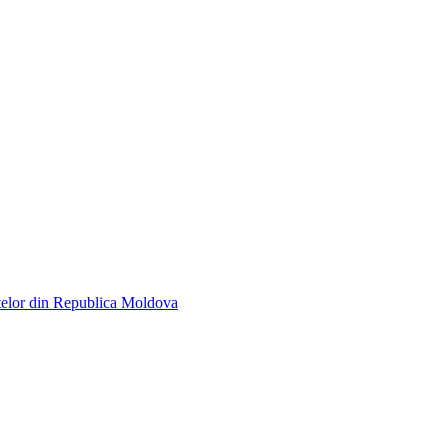
A; sau
p@vb.md
.
telor din Republica Moldova