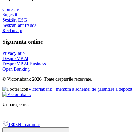
depunerea unei cereri la orice subdiviziune BC Victoriabank S
Contacte
transmiterea cererii în format electronic, la adresa de e-mail:
dc
Sugestii
Sesizări ESG
Sesizări antifraudă
Reclamații
Siguranța online
Privacy hub
Despre VB24
Despre VB24 Business
Open Banking
© Victoriabank 2026. Toate drepturile rezervate.
Victoriabank - membră a schemei de garantare a depozi
Urmărește-ne:
1303
Număr unic