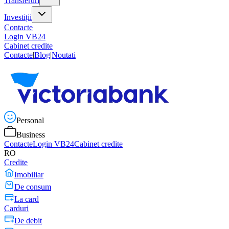
Transferuri
Investiții
Contacte
Login VB24
Cabinet credite
Contacte
|
Blog
|
Noutati
Personal
Business
Contacte
Login VB24
Cabinet credite
RO
Credite
Imobiliar
De consum
La card
Carduri
De debit