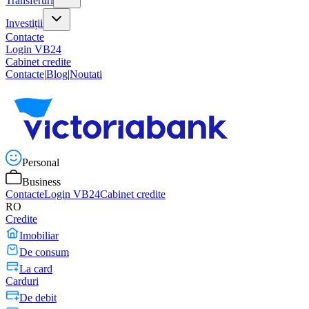
Transferuri
Investiții
Contacte
Login VB24
Cabinet credite
Contacte
|
Blog
|
Noutati
Personal
Business
Contacte
Login VB24
Cabinet credite
RO
Credite
Imobiliar
De consum
La card
Carduri
De debit