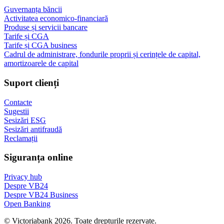
Guvernanța băncii
Activitatea economico-financiară
Produse și servicii bancare
Tarife și CGA
Tarife și CGA business
Cadrul de administrare, fondurile proprii și cerințele de capital,
amortizoarele de capital
Suport clienți
Contacte
Sugestii
Sesizări ESG
Sesizări antifraudă
Reclamații
Siguranța online
Privacy hub
Despre VB24
Despre VB24 Business
Open Banking
© Victoriabank 2026. Toate drepturile rezervate.