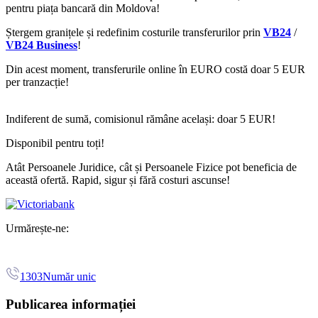
pentru piața bancară din Moldova!
Ștergem granițele și redefinim costurile transferurilor prin
VB24
/
VB24 Business
!
Din acest moment, transferurile online în EURO costă doar 5 EUR
per tranzacție!
Indiferent de sumă, comisionul rămâne același: doar 5 EUR!
Disponibil pentru toți!
Atât Persoanele Juridice, cât și Persoanele Fizice pot beneficia de
această ofertă. Rapid, sigur și fără costuri ascunse!
Urmărește-ne:
1303
Număr unic
Publicarea informației