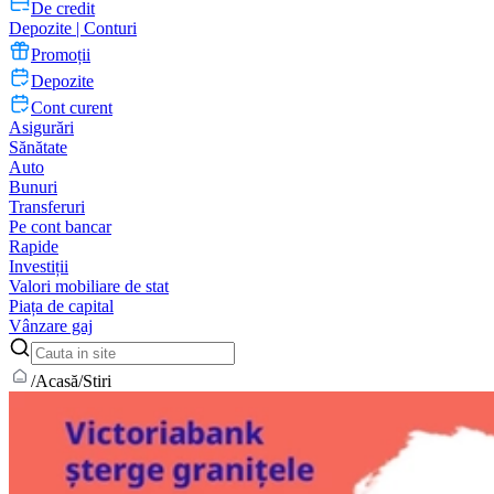
De credit
Depozite | Conturi
Promoții
Depozite
Cont curent
Asigurări
Sănătate
Auto
Bunuri
Transferuri
Pe cont bancar
Rapide
Investiții
Valori mobiliare de stat
Piața de capital
Vânzare gaj
/
Acasă
/
Stiri