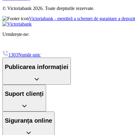
© Victoriabank 2026. Toate drepturile rezervate.
Victoriabank - membră a schemei de garantare a depozi
Urmărește-ne:
1303
Număr unic
Publicarea informației
Suport clienți
Siguranța online