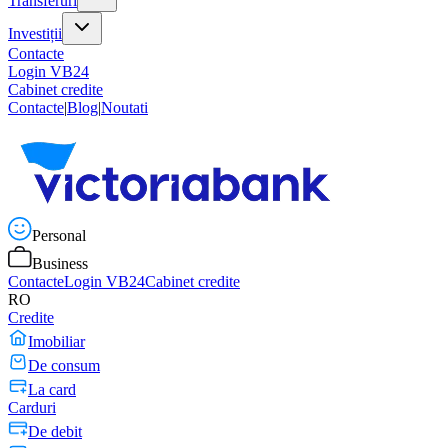
Transferuri
Investiții
Contacte
Login VB24
Cabinet credite
Contacte
|
Blog
|
Noutati
Personal
Business
Contacte
Login VB24
Cabinet credite
RO
Credite
Imobiliar
De consum
La card
Carduri
De debit