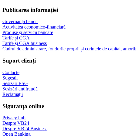
Publicarea informației
Guvernanța băncii
Activitatea economico-financiară
Produse și servicii bancare
Tarife și CGA
Tarife și CGA business
Cadrul de administrare, fondurile proprii și cerințele de capital, amorti
Suport clienți
Contacte
Sugestii
Sesizări ESG
Sesizări antifraudă
Reclamații
Siguranța online
Privacy hub
Despre VB24
Despre VB24 Business
Open Banking