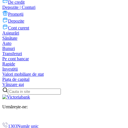
De credit
Depozite | Conturi
Promoții
Depozite
Cont curent
Asigurări
Sănătate
Auto
Bunuri
Transferuri
Pe cont bancar
Rapide
Investiții
Valori mobiliare de stat
Piața de capital
Vânzare gaj
Urmărește-ne:
1303
Număr unic