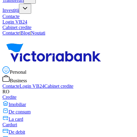
Transferuri
Investiții
Contacte
Login VB24
Cabinet credite
Contacte
|
Blog
|
Noutati
Personal
Business
Contacte
Login VB24
Cabinet credite
RO
Credite
Imobiliar
De consum
La card
Carduri
De debit