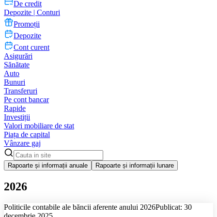
De credit
Depozite | Conturi
Promoții
Depozite
Cont curent
Asigurări
Sănătate
Auto
Bunuri
Transferuri
Pe cont bancar
Rapide
Investiții
Valori mobiliare de stat
Piața de capital
Vânzare gaj
Rapoarte și informații anuale
Rapoarte și informații lunare
2026
Politicile contabile ale băncii aferente anului 2026
Publicat: 30
decembrie 2025