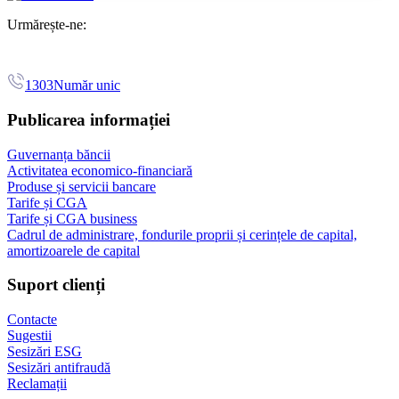
Urmărește-ne:
1303
Număr unic
Publicarea informației
Guvernanța băncii
Activitatea economico-financiară
Produse și servicii bancare
Tarife și CGA
Tarife și CGA business
Cadrul de administrare, fondurile proprii și cerințele de capital,
amortizoarele de capital
Suport clienți
Contacte
Sugestii
Sesizări ESG
Sesizări antifraudă
Reclamații